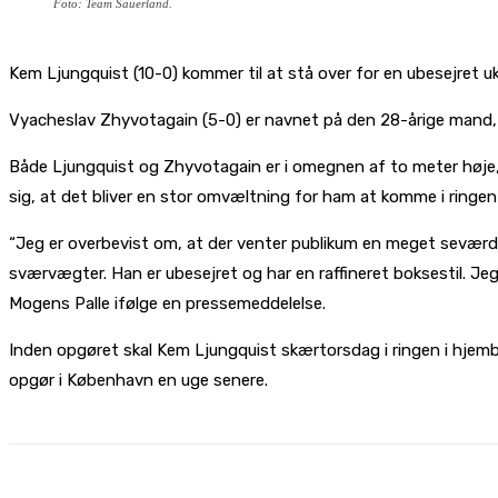
Foto: Team Sauerland.
Kem Ljungquist (10-0) kommer til at stå over for en ubesejret ukr
Vyacheslav Zhyvotagain (5-0) er navnet på den 28-årige mand, d
Både Ljungquist og Zhyvotagain er i omegnen af to meter høje, 
sig, at det bliver en stor omvæltning for ham at komme i ringe
“Jeg er overbevist om, at der venter publikum en meget seværdig
sværvægter. Han er ubesejret og har en raffineret boksestil. J
Mogens Palle ifølge en pressemeddelelse.
Inden opgøret skal Kem Ljungquist skærtorsdag i ringen i hjemby
opgør i København en uge senere.