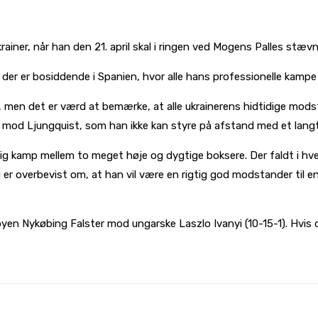
ainer, når han den 21. april skal i ringen ved Mogens Palles stævn
er er bosiddende i Spanien, hvor alle hans professionelle kampe
men det er værd at bemærke, at alle ukrainerens hidtidige modsta
n mod Ljungquist, som han ikke kan styre på afstand med et langt
 kamp mellem to meget høje og dygtige boksere. Der faldt i hvert 
eg er overbevist om, at han vil være en rigtig god modstander til
en Nykøbing Falster mod ungarske Laszlo Ivanyi (10-15-1). Hvis d