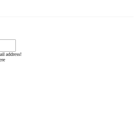
Email:*
ail address!
ere