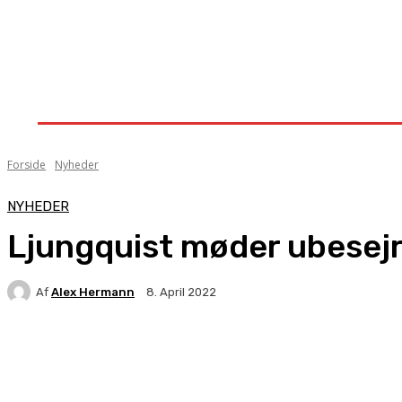
Forside
Nyheder
Stævner
Om Knock-Out
Forside
Nyheder
NYHEDER
Ljungquist møder ubesejre
Af
Alex Hermann
8. April 2022
Facebook
X
Pinterest
WhatsApp