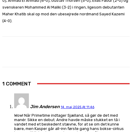
0), Ahmad El Ahmad (8-0), Gustav Thorsen (5-0), Elias Faour (2-0) og
svenskeren Mohammed Al Maliki (3-2) i ringen, ligesom debutanten
Maher Khatib skal op mod den ubesejrede nordmand Sayed Kazemi
(4-0).
Facebook
X
Pinterest
WhatsApp
1 COMMENT
Jim Andersen
14. maj 2025 At 11:46
Wow! Når Primetime indtager Sjælland, så gør de det med
manér. Sikke en debut. Andre havde måske stukket en tå i
vandet med et beskedent stævne, for at se om det kunne
bære, men Kasper går all-inn første gang hans bokse-cirkus