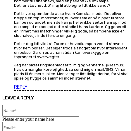
kommer til København, med en perlerække af kampe.
Det får stævnet d. 31 maj til at blegne lidt, ikke sandt?
Det bliver spændende at se hvem Kem skal møde. Det bliver
næppe en top-modstander, nu hvor Kem er på nippet til store
kampe i udlandet, men de kan jo heller ikke sætte ham op mod
en komplet nulbon på dette stadie i hans karriere. Og generelt
er Primetimes matchninger virkelig gode, så kampene ikke er
slut halvvejs inde i første omgang.
Det er dog lidt vildt at Zaren er hovedkampen ved et stævne
hvor Kem bokser. Det siger trods alt noget om hvor interessant
en bokser Zaren er, at han sådan kan overskygge en
toprangeret sværvægter.
Jeg har sikret ringsidepladser til mig og vennerne. @Rasmus:
hvis du mangler kørelejlighed, så send mig en mail/SMS. Vi har
plads til én mere i bilen. Men vi tager lidt tidligt derind, for vi skal
spise og hygge os sammen inden stævnet.
REPLY
LEAVE A REPLY
Name:*
Please enter your name here
Email:*