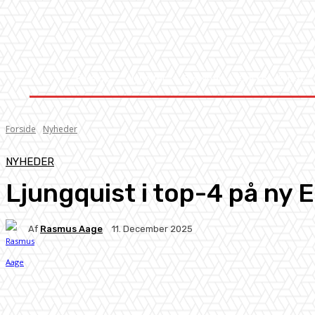
Forside
Nyheder
Stævner
Om Knock-Out
Forside
Nyheder
NYHEDER
Ljungquist i top-4 på ny 
Af
Rasmus Aage
11. December 2025
Facebook
X
Pinterest
WhatsApp