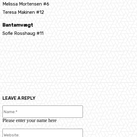
Melissa Mortensen #6
Teresa Makinen #12
Bantamvægt
Sofie Rosshaug #11
Share
Facebook
X
Pinterest
LEAVE A REPLY
Name:*
Please enter your name here
Website: