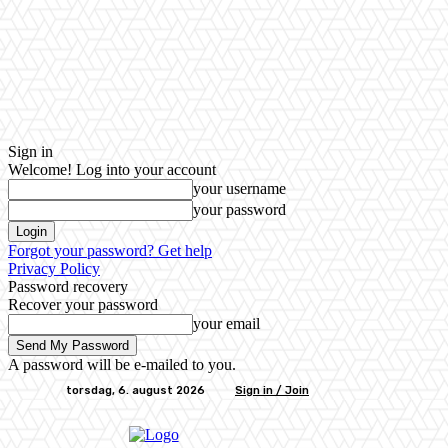
Sign in
Welcome! Log into your account
your username
your password
Forgot your password? Get help
Privacy Policy
Password recovery
Recover your password
your email
A password will be e-mailed to you.
torsdag, 6. august 2026
Sign in / Join