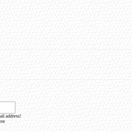
Email:*
ail address!
ere