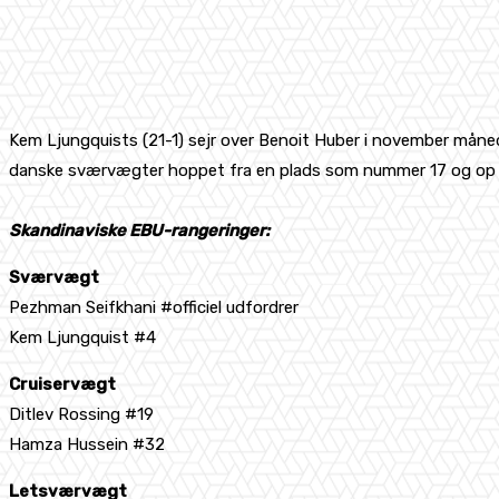
Kem Ljungquists (21-1) sejr over Benoit Huber i november måned
danske sværvægter hoppet fra en plads som nummer 17 og op 
Skandinaviske EBU-rangeringer:
Sværvægt
Pezhman Seifkhani #officiel udfordrer
Kem Ljungquist #4
Cruiservægt
Ditlev Rossing #19
Hamza Hussein #32
Letsværvægt