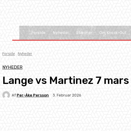
Forside
Nyheder
Stævner
Om Knock-Out
Forside
Nyheder
NYHEDER
Lange vs Martinez 7 mars
Af
Per-Åke Persson
3. Februar 2026
Facebook
X
Pinterest
WhatsApp