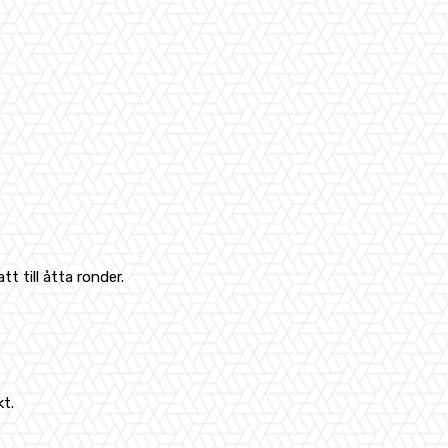
t till åtta ronder.
kt.