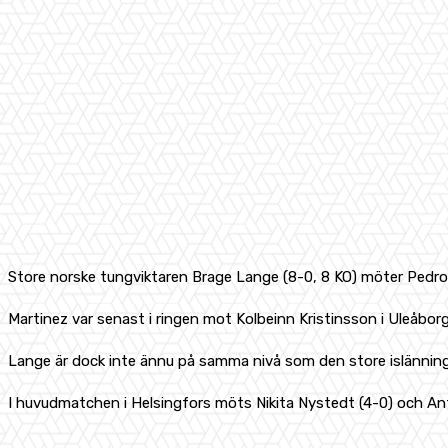
Store norske tungviktaren Brage Lange (8-0, 8 KO) möter Pedro M
Martinez var senast i ringen mot Kolbeinn Kristinsson i Uleåbo
Lange är dock inte ännu på samma nivå som den store islännin
I huvudmatchen i Helsingfors möts Nikita Nystedt (4-0) och Ant