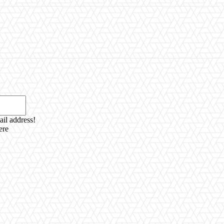
Email:*
ail address!
ere