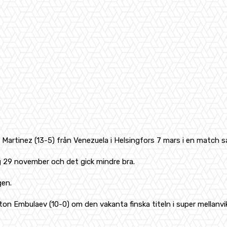
artinez (13-5) från Venezuela i Helsingfors 7 mars i en match sat
rg 29 november och det gick mindre bra.
gen.
on Embulaev (10-0) om den vakanta finska titeln i super mellanvi