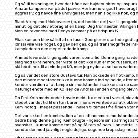
Og så til boksningen, hvor der både var højdepunkter og lavpunk
Amatørkampene var på det jævne. Her kunne vi godt have brugt e
aggressiv, og havde fine undvigelser, men han slog ikke nok, og
Black Viking mod Moldoveren (jo, det hedder det) var til gengæld 
minut, og det blev et brag af en kamp. Jeg tror næsten Vikinge
Mon en revanche mod Denys kommer på et tidspunkt?
Elias kampen blev så lidt af en fuser. Georgieren startede godt, 
Idrissi ville vise noget, og gav den gas, og så transmogriffede Irakl
kamplederen den meget rodede kamp.
Ahmad leverede til gengæld varen, som altid. Denne gang havde 
slag mod ukraineren, der viste at det ikke kun er mod russere, a
slå hårdt nok til at vinde på KO, men jeg nyder at se hans varie
Og så var det den store Gustavs tur. Han boksede en flot kamp, h
den mindre modstander ikke kunne komme ind og holde, efter at 
kender værdien af at tampe sin modstander i sækken, så de sænk
naturligt endte med en KO-sejr da Andras i anden omgang blev 
Da Emil Kots modstander havde meldt fra med kort varsel, blev det
stedet var det tid til en tur i baren, mens vi ventede på at klok
Kem indtog – meget passende – hallen til temaet fra filmen Star 
Det var sikkert en kombination af en lidt nemmere modstander, 
bedre kamp denne gang. Kem brugte – ligesom sin sparringspartn
svensker – kunne komme tæt på og få ram på ham. Han måtte i sted
sendte derimod jævnligt nogle dejlige, sugende kropsslag ind på 