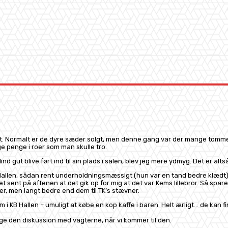
WhatsApp
dt. Normalt er de dyre sæder solgt, men denne gang var der mange tomme st
e penge i roer som man skulle tro.
 gut blive ført ind til sin plads i salen, blev jeg mere ydmyg. Det er alts
B Hallen, sådan rent underholdningsmæssigt (hun var en tand bedre klædt
 ret sent på aftenen at det gik op for mig at det var Kems lillebror. Så s
er, men langt bedre end dem til TK’s stævner.
m i KB Hallen – umuligt at købe en kop kaffe i baren. Helt ærligt… de kan 
ge den diskussion med vagterne, når vi kommer til den.