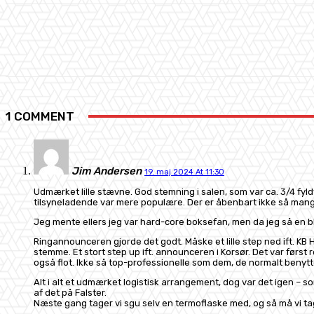
Share
Facebook
X
Pinterest
1 COMMENT
Jim Andersen
19. maj 2024 At 11:30
Udmærket lille stævne. God stemning i salen, som var ca. 3/4 fyl
tilsyneladende var mere populære. Der er åbenbart ikke så mang
Jeg mente ellers jeg var hard-core boksefan, men da jeg så en blind
Ringannounceren gjorde det godt. Måske et lille step ned ift. K
stemme. Et stort step up ift. announceren i Korsør. Det var først
også flot. Ikke så top-professionelle som dem, de normalt benytt
Alt i alt et udmærket logistisk arrangement, dog var det igen – so
af det på Falster.
Næste gang tager vi sgu selv en termoflaske med, og så må vi ta