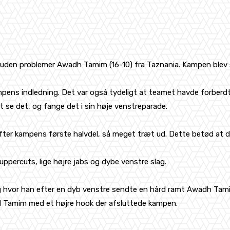
 uden problemer Awadh Tamim (16-10) fra Taznania. Kampen blev 
mpens indledning. Det var også tydeligt at teamet havde forberd
 se det, og fange det i sin høje venstreparade.
er kampens første halvdel, så meget træt ud. Dette betød at det h
ercuts, lige højre jabs og dybe venstre slag.
or han efter en dyb venstre sendte en hård ramt Awadh Tamim t
ed Tamim med et højre hook der afsluttede kampen.