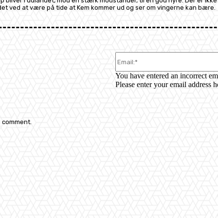
liver i udlandet, mod en stærk modstander, til en god hyre. Der er ikke
er det ved at være på tide at Kem kommer ud og ser om vingerne kan bære.
You have entered an incorrect em
Please enter your email address h
 I comment.
: