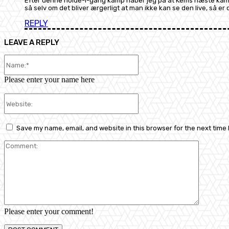
Efter denne holde-i-gang kamp håber jeg på at Kems næste kamp b
så selv om det bliver ærgerligt at man ikke kan se den live, så 
REPLY
LEAVE A REPLY
Name:*
Please enter your name here
Website:
Save my name, email, and website in this browser for the next time
Comment
Please enter your comment!