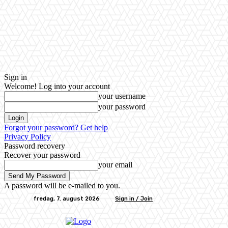
Sign in
Welcome! Log into your account
your username
your password
Forgot your password? Get help
Privacy Policy
Password recovery
Recover your password
your email
A password will be e-mailed to you.
fredag, 7. august 2026
Sign in / Join