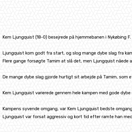
Kem Ljungquist (18-0) besejrede på hjemmebanen i Nykøbing F.
Ljungquist kom godt fra start, og slog mange dybe slag fra ka
Flere gange forsøgte Tamim at slå det, men Ljungquist nåede at
De mange dybe slag gjorde hurtigt sit arbejde på Tamim, som eft
Kem Ljungquist varierede gennem hele kampen med gode dybe upp
Kampens syvende omgang, var Kem Ljungquist bedste omgang hv
Ljungquist var forsat aggressiv og kort tid efter ramte han m