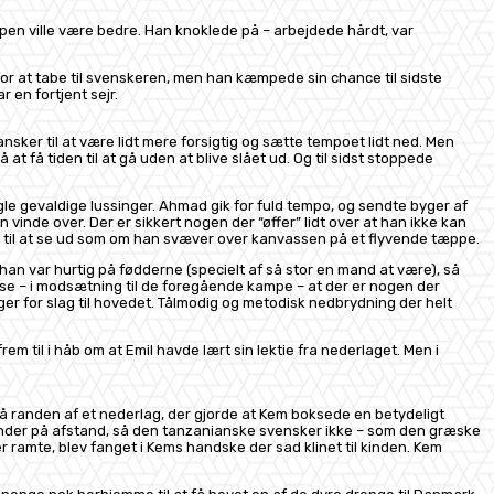
en ville være bedre. Han knoklede på – arbejdede hårdt, var
 for at tabe til svenskeren, men han kæmpede sin chance til sidste
en fortjent sejr.
nsker til at være lidt mere forsigtig og sætte tempoet lidt ned. Men
å at få tiden til at gå uden at blive slået ud. Og til sidst stoppede
e gevaldige lussinger. Ahmad gik for fuld tempo, og sendte byger af
inde over. Der er sikkert nogen der “øffer” lidt over at han ikke kan
det til at se ud som om han svæver over kanvassen på et flyvende tæppe.
han var hurtig på fødderne (specielt af så stor en mand at være), så
se – i modsætning til de foregående kampe – at der er nogen der
 for slag til hovedet. Tålmodig og metodisk nedbrydning der helt
m til i håb om at Emil havde lært sin lektie fra nederlaget. Men i
å randen af et nederlag, der gjorde at Kem boksede en betydeligt
ander på afstand, så den tanzanianske svensker ikke – som den græske
 ramte, blev fanget i Kems handske der sad klinet til kinden. Kem