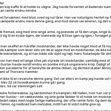
ter.
n kop kaffe til at holde os vågne. Jeg havde forventet at Badenski-kamp
 han ramte endnu mindre.
et fyrværkeri, med blod, sved og nul tårer. Han var naturligvis hentet op
n kæmpede endnu mere denne gang, end mod dansk-ukraineren, og det var 
gik fremad, slog med sine lange arme, og prøvede at få den unge, ivrige da
i sig til en koala-bjørn, der klamrede sig til Elias igen og igen, i forsøget p
man skaffet en hårdfør modstander, der ikke havde noget imod at få nogl
t de kæmper som løver selv om de er oppe mod en modstander, de ikke kan v
rede bokseteknik, og at han både slår dybt og højt. Hans fodarbejde får 
vor han med sit lange stive jab styrede sin modstander, samtidig med at 
Gustav havde sendt endnu en bombe ind på ungarerens krop. Dejligt at 
er paraderne for at beskytte de ømme ribben, og dermed skaber åbninger
ramt af Thorsens Hammer.
 ikke til en revanche denne gang. Det var ellers en kamp jeg havde set fre
ken blev 22 så hovedkampen kunne gå i gang.
Wars. Så var stemningen sat!
bedre forberedelse, og lærdommen fra kampen i KB Hallen, hvor han var p
er Gustav – sin rækkevidde, og sine gode fødder til at holde sin modst
et nøjes med nogle farlige møllesving, der ofte ramte forbi. Og dem der
Tamim, og nedbrød ham metodisk, indtil han til sidst måtte give op.