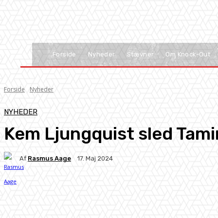
Forside
Nyheder
Stævner
Om Knock-Out
Forside
Nyheder
NYHEDER
Kem Ljungquist sled Tam
Af
Rasmus Aage
17. Maj 2024
Facebook
X
Pinterest
WhatsApp