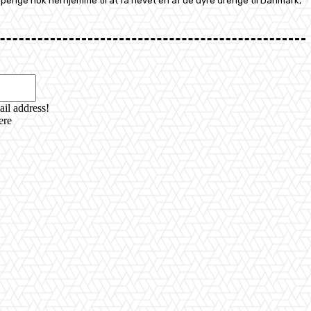
 penge nok herhjemme til at få hevet en af de dyre drenge til Danmark,
Email:*
ail address!
ere