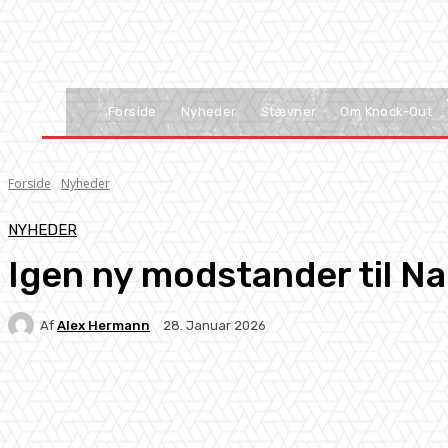
Forside
Nyheder
Stævner
Om Knock-Out
Forside
Nyheder
NYHEDER
Igen ny modstander til N
Af
Alex Hermann
28. Januar 2026
Facebook
X
Pinterest
WhatsApp