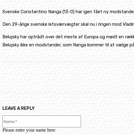
Svenske Constantino Nanga (13-0) har igen fået ny modstander 
Den 29-årige svenske letsværvægter skal nu i ringen mod Vladimir
Belujsky har optrådt over det meste af Europa og mødt en rækk
Belujsky ikke en modstander, som Nanga kommer til at vælge på
Share
Facebook
X
Pinterest
LEAVE A REPLY
Name:*
Please enter your name here