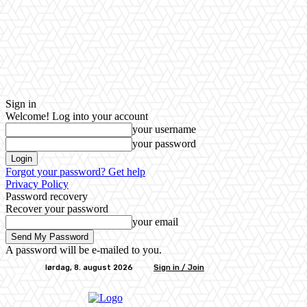
Sign in
Welcome! Log into your account
your username
your password
Forgot your password? Get help
Privacy Policy
Password recovery
Recover your password
your email
A password will be e-mailed to you.
lørdag, 8. august 2026
Sign in / Join