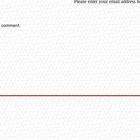
Please enter your email address h
 I comment.
: