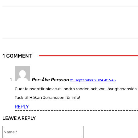
Share
Facebook
X
Pinterest
1 COMMENT
Per-Åke Persson
21. september 2024 At 6:45
Gudsteinsdottir blev cut i andra ronden och var i övrigt chanslö
Tack till Håkan Johansson för info!
REPLY
LEAVE A REPLY
Name:*