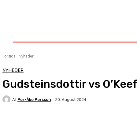
Forside
Nyheder
Stævner
Om Knock-Out
Forside
Nyheder
NYHEDER
Gudsteinsdottir vs O’Kee
Af
Per-Åke Persson
20. August 2024
Facebook
X
Pinterest
WhatsApp