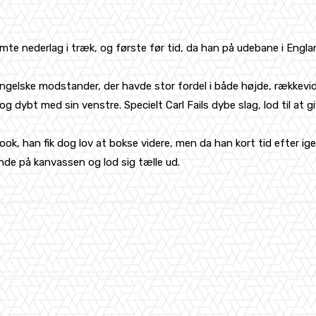
e nederlag i træk, og første før tid, da han på udebane i England 
ngelske modstander, der havde stor fordel i både højde, rækkevi
g dybt med sin venstre. Specielt Carl Fails dybe slag, lod til at 
ook, han fik dog lov at bokse videre, men da han kort tid efter ig
e på kanvassen og lod sig tælle ud.
WhatsApp