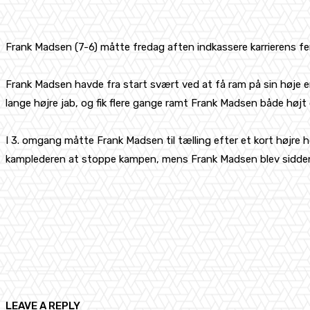
Frank Madsen (7-6) måtte fredag aften indkassere karrierens femt
Frank Madsen havde fra start svært ved at få ram på sin høje e
lange højre jab, og fik flere gange ramt Frank Madsen både højt o
I 3. omgang måtte Frank Madsen til tælling efter et kort højre h
kamplederen at stoppe kampen, mens Frank Madsen blev siddend
Share
Facebook
X
Pinterest
LEAVE A REPLY