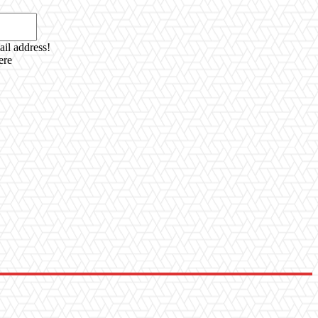
Email:*
ail address!
ere