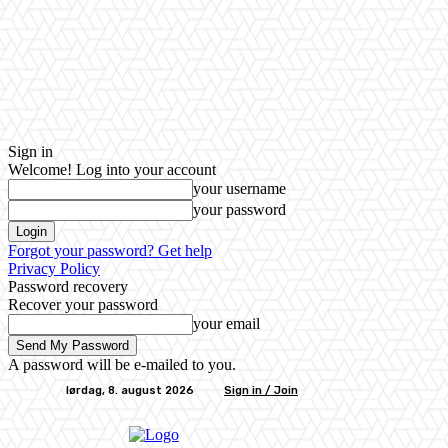
Sign in
Welcome! Log into your account
your username
your password
Forgot your password? Get help
Privacy Policy
Password recovery
Recover your password
your email
A password will be e-mailed to you.
lørdag, 8. august 2026
Sign in / Join