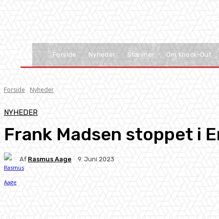
Forside
Nyheder
Stævner
Om Knock-Out
Forside
Nyheder
NYHEDER
Frank Madsen stoppet i 
Af
Rasmus Aage
9. Juni 2023
Facebook
X
Pinterest
WhatsApp