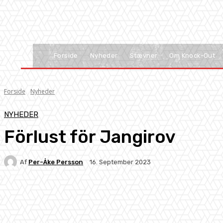
Forside
Nyheder
Stævner
Om Knock-Out
Forside
Nyheder
NYHEDER
Förlust för Jangirov
Af
Per-Åke Persson
16. September 2023
Facebook
X
Pinterest
WhatsApp