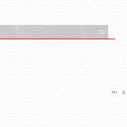
0
791