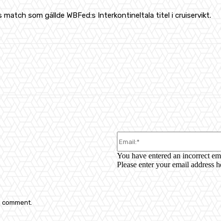
atch som gällde WBFed:s Interkontineltala titel i cruiservikt.
WhatsApp
You have entered an incorrect em
Please enter your email address h
 I comment.
: