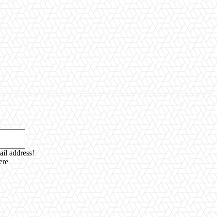
Email:*
ail address!
ere