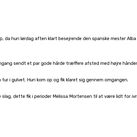
kalp, da hun lørdag aften klart besejrende den spanske mester Alb
 omgang sendt et par gode hårde træffere afsted med højre hånde
ur i gulvet. Hun kom op og fik klaret sig gennem omgangen.
g, dette fik i perioder Melissa Mortensen til at være lidt for iv