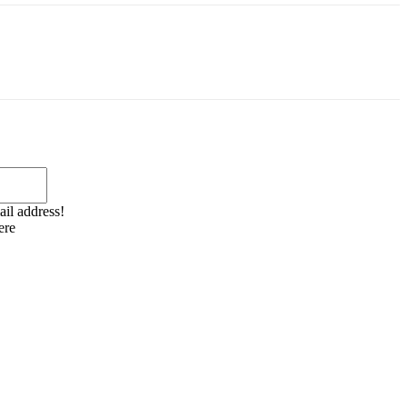
Email:*
ail address!
ere