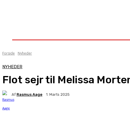
Forside
Nyheder
Stævner
Om Knock-Out
Forside
Nyheder
NYHEDER
Flot sejr til Melissa Mort
Af
Rasmus Aage
1. Marts 2025
Facebook
X
Pinterest
WhatsApp