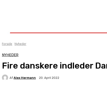
Forside
Nyheder
Stævner
Om Knock-Out
Forside
Nyheder
NYHEDER
Fire danskere indleder D
Af
Alex Hermann
20. April 2022
Facebook
X
Pinterest
WhatsApp