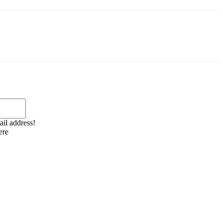
Email:*
ail address!
ere