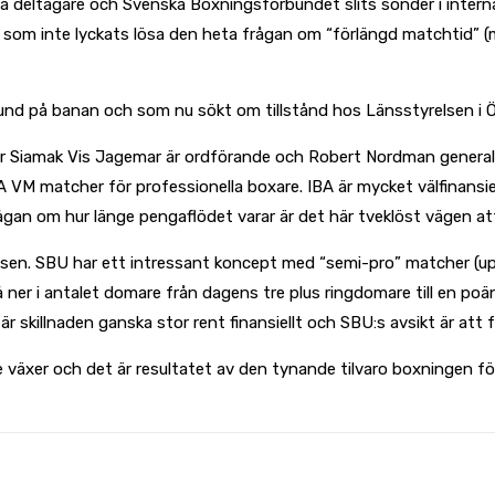
få deltagare och Svenska Boxningsförbundet slits sönder i intern
om inte lyckats lösa den heta frågan om “förlängd matchtid” (mat
bund på banan och som nu sökt om tillstånd hos Länsstyrelsen i Ö
Siamak Vis Jagemar är ordförande och Robert Nordman general sek
BA VM matcher för professionella boxare. IBA är mycket välfinansi
ågan om hur länge pengaflödet varar är det här tveklöst vägen at
en. SBU har ett intressant koncept med “semi-pro” matcher (upp
ner i antalet domare från dagens tre plus ringdomare till en poä
är skillnaden ganska stor rent finansiellt och SBU:s avsikt är att
e växer och det är resultatet av den tynande tilvaro boxningen fört
WhatsApp