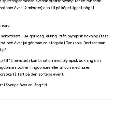
a splittringar medan svensk proffsboxning för en tynande
cher över 12 minuter) och till på köpet ligget högt i
rebro.
reterare. IBA gör idag “allting” från olympisk boxning (fast
erat och över jul gör man en storgala i Tanzania. Bortser man
t gå.
 till 12 minuter) i kombination med olympisk boxning och
ngdomare och en ringdomare eller till och med ha en
 försöka få fart på den sortens event.
 i Sverige över en lång tid.