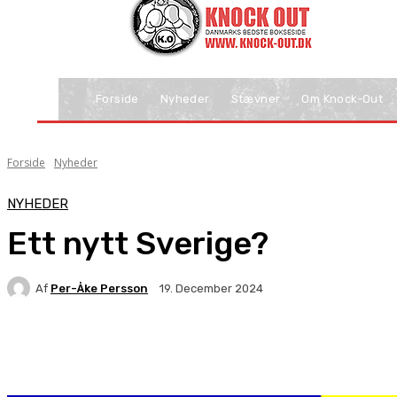
Forside
Nyheder
Stævner
Om Knock-Out
Forside
Nyheder
NYHEDER
Ett nytt Sverige?
Af
Per-Åke Persson
19. December 2024
Facebook
X
Pinterest
WhatsApp