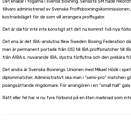
Det knakar i fogarna i svensk boxning. Senaste SM hade rekord
tillvaro administrerad av Svenska Proffsboxningskommissionen, s
kostnadsläget för de som vill arrangera proffsgalor.
Det är därför inte inte konstigt att det nu kommit två nya för
Det ena är det IBA-anslutna New Sweden Boxing Federation där 
man är permanent portade från OS) till IBA proffsmatcher till I
från AIBA:s, nuvarande IBA, dystra förflutna och den prekära fr
Det andra är Svenska Boxnings Unionen med Mikael Höök i spets
diplommatcher. Administrativt ska man i “semi-pro” matchen gå 
poängsättande ringdomare. För arrangören i en “small hall” gala 
Rätt eller fel har vi nu fyra förbund på en liten marknad som int
Share
Facebook
X
Pinterest