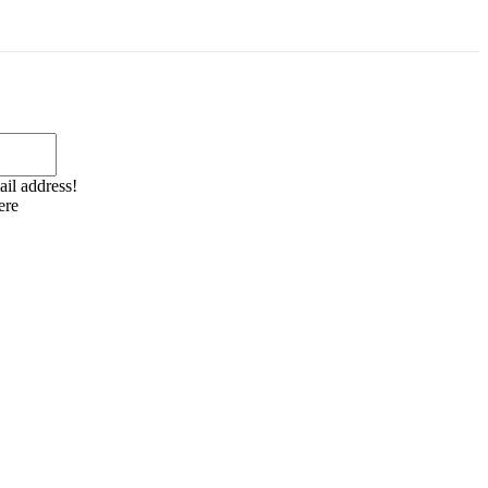
Email:*
ail address!
ere