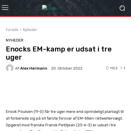
Forside
Nyheder
NYHEDER
Enocks EM-kamp er udsat i tre
uger
Af
Alex Hermann
1153
1
20. Oktober 2022
Facebook
X
Pinterest
Whats
Enock Poulsen (11-0) får tre uger mere end oprindeligt planlagt til
at forberede sig på sit første forsvar af EM-titlen i letweltervægt.
Opgøret mod franske Franck Petitjean (23-6-3) er udsat i tre