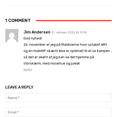
1 COMMENT
Jim Andersen
21. oktober 2022 At 13:18
God nyhed!
26. november er jeg på Maldiverne hvor ustabilt WiFi
og en mobiltlf-skærm ikke er optimalt til at se kampen ,
så det er skønt at jeg kan se det hjemme på
storskærm, med nissehue og juleøl.
REPLY
LEAVE A REPLY
Na
Ema