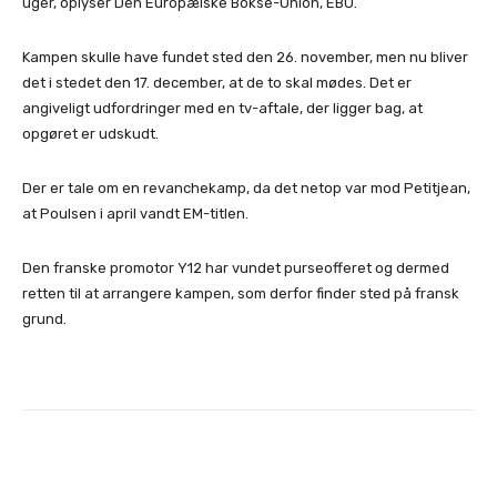
uger, oplyser Den Europæiske Bokse-Union, EBU.
Kampen skulle have fundet sted den 26. november, men nu bliver
det i stedet den 17. december, at de to skal mødes. Det er
angiveligt udfordringer med en tv-aftale, der ligger bag, at
opgøret er udskudt.
Der er tale om en revanchekamp, da det netop var mod Petitjean,
at Poulsen i april vandt EM-titlen.
Den franske promotor Y12 har vundet purseofferet og dermed
retten til at arrangere kampen, som derfor finder sted på fransk
grund.
Facebook
X
Pinterest
Whats