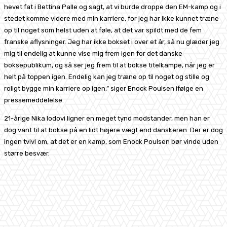
hevet fat i Bettina Palle og sagt, at vi burde droppe den EM-kamp og i
stedet komme videre med min karriere, for jeg har ikke kunnet træne
op til noget som helst uden at føle, at det var spildt med de fem
franske aflysninger. Jeg har ikke bokset i over et år, så nu glæder jeg
mig til endelig at kunne vise mig frem igen for det danske
boksepublikum, og så ser jeg frem til at bokse titelkampe, når jeg er
helt på toppen igen. Endelig kan jeg træne op til noget og stille og
roligt bygge min karriere op igen,” siger Enock Poulsen ifølge en
pressemeddelelse.
21-årige Nika Iodovi ligner en meget tynd modstander, men han er
dog vant til at bokse på en lidt højere vægt end danskeren. Der er dog
ingen tvivl om, at det er en kamp, som Enock Poulsen bør vinde uden
større besvær.
Facebook
X
Pinterest
WhatsApp