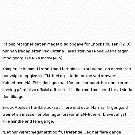
På papiret ligner det en meget blød opgave for Enock Poulsen (12-0),
når han fredag aften ved Bettina Palles stævne i Royal Arena tager
imod georgiske Nika Iodovi (4-6).
Kampen er kommet i stand med forholdsvis kort varsel, da danskeren
har valgt at opgive sin EM-titel og i stedet bokse ved stævnet i
København. Når EM-titlen igen har fået en ejermand, har danskeren
lovning på at blive officiel udfordrer til titlen med mulighed for at vinde
den tilbage.
Enock Poulsen har ikke bokset i mere end et år. Han har til gengæld
trænet en masse, for planlagte forsvar af EM-titlen er blevet aflyst
ikke mindre end fem gange.
“Det har været megahårdt og frustrerende. Jeg har flere gange