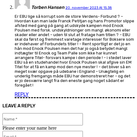
Torben Hansen
20. november 2023 At 15:38
Er EBU lige så korrupt som de store Verdens- Forbund ? –
Hvordan kan man lade Franck Petitjan og hans Promotor slippe
afsted med gang på gang at udskyde kampen mod Enock
Poulsen med forsk. undskyldnionger om mangl. økonomi eller
skader eller andet – uden til slut at fratage ham titlen ? – EBU
skal da først og fremmest varetage interesser for Boksere som
er indehaver af Forbundets titler ! – Rent sportligt er det jo en
hån mod Enock Poulsen men det har jo også betydet mangl.
indtægter til Enock og Team Palle som ikke har kunnet
arrangere Titel- forsvars kampe i den periode ! – i stedet laver
EBU så en studehandel hvor Enock Poulsen skal afgive sin EM
Titel for at få en kamp mod den nye mester ! – det bliver så en
meget svær opgave på udebane i England – Unægtelig en
underlig fremgangs måde EBU har demonstreret her – og det
er jo desværre langt fra den eneste gang noget sådant er
foregået !
REPLY
LEAVE A REPLY
Name:*
Please enter your name here
Email:*