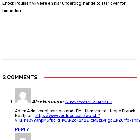
Enock Poulsen vil være en klar underdog, når de to står over for
hinanden.
Facebook
X
Pinterest
WhatsApp
2 COMMENTS
Alex Hermann
19. november 2023 At 23:00
Adam Azim vandt som bekendt EM-titlen ved at stoppe Franck
Petitjean:
https://www.youtube.com/watch?
v=uFKs8y9ahpM&fbclid=IwAR2ok2n2ZFxMBzKvPgb_RZUrfb7sn
REPLY