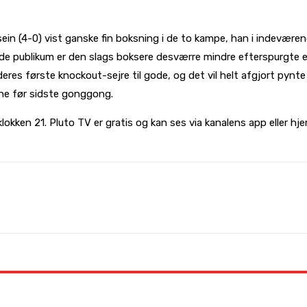
n (4-0) vist ganske fin boksning i de to kampe, han i indeværen
rede publikum er den slags boksere desværre mindre efterspurgte 
es første knockout-sejre til gode, og det vil helt afgjort pynte
ne før sidste gonggong.
lokken 21. Pluto TV er gratis og kan ses via kanalens app eller hj
Pinterest
WhatsApp