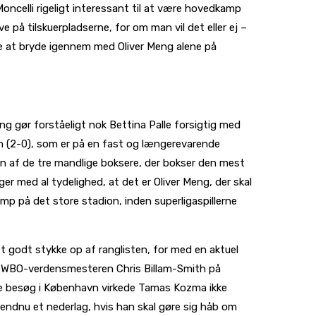
oncelli rigeligt interessant til at være hovedkamp
på tilskuerpladserne, for om man vil det eller ej –
ere at bryde igennem med Oliver Meng alene på
g gør forståeligt nok Bettina Palle forsigtig med
en (2-0), som er på en fast og længerevarende
en af de tre mandlige boksere, der bokser den mest
r med al tydelighed, at det er Oliver Meng, der skal
kamp på det store stadion, inden superligaspillerne
 godt stykke op af ranglisten, for med en aktuel
il WBO-verdensmesteren Chris Billam-Smith på
ste besøg i København virkede Tamas Kozma ikke
 endnu et nederlag, hvis han skal gøre sig håb om