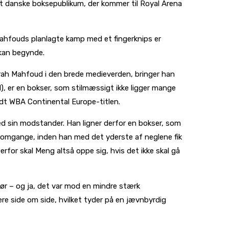
det danske boksepublikum, der kommer til Royal Arena
 Mahfouds planlagte kamp med et fingerknips er
 kan begynde.
arah Mahfoud i den brede medieverden, bringer han
), er en bokser, som stilmæssigt ikke ligger mange
ndt WBA Continental Europe-titlen.
ed sin modstander. Han ligner derfor en bokser, som
 omgange, inden han med det yderste af neglene fik
erfor skal Meng altså oppe sig, hvis det ikke skal gå
gør – og ja, det var mod en mindre stærk
e side om side, hvilket tyder på en jævnbyrdig