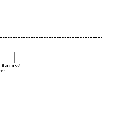
Email:*
il address!
ere