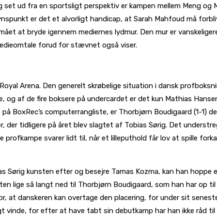
g set ud fra en sportsligt perspektiv er kampen mellem Meng og M
unkt er det et alvorligt handicap, at Sarah Mahfoud må forblive 
 formået at bryde igennem mediernes lydmur. Den mur er vanskelig
medieomtale forud for stævnet også viser.
yal Arena. Den generelt skrøbelige situation i dansk profboksnin
re, og af de fire boksere på undercardet er det kun Mathias Hans
e på BoxRec’s computerrangliste, er Thorbjørn Boudigaard (1-1) d
r tidligere på året blev slagtet af Tobias Sørig. Det understrege
rofkampe svarer lidt til, når et lilleputhold får lov at spille for
ias Sørig kunsten efter og besejre Tamas Kozma, kan han hoppe et
n lige så langt ned til Thorbjørn Boudigaard, som han har op t
r, at danskeren kan overtage den placering, for under sit sene
 vinde, for efter at have tabt sin debutkamp har han ikke råd til