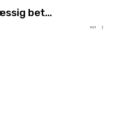
æssig bet…
1
901