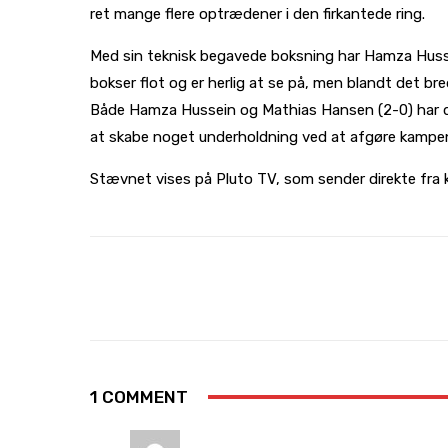
ret mange flere optrædener i den firkantede ring.
Med sin teknisk begavede boksning har Hamza Hussei
bokser flot og er herlig at se på, men blandt det b
Både Hamza Hussein og Mathias Hansen (2-0) har der
at skabe noget underholdning ved at afgøre kampe
Stævnet vises på Pluto TV, som sender direkte fra k
Share
Facebook
X
1 COMMENT