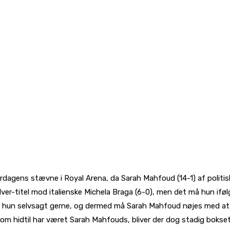
dagens stævne i Royal Arena, da Sarah Mahfoud (14-1) af politiske 
lver-titel mod italienske Michela Braga (6-0), men det må hun iføl
 vil hun selvsagt gerne, og dermed må Sarah Mahfoud nøjes med at 
som hidtil har været Sarah Mahfouds, bliver der dog stadig bokset