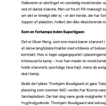
Italieneren er ubetinget en vanskelig modstander, o
ved et dansk stævne. Men ud fra et PR-mæssigt synsp
om det er rimeligt eller ej – er det hende, der har
toppen af plakaten, hvilket den ikke-eksisterende 
Som en forkampe inden Superligaen
Det er Oliver Meng, som ene mand bærer stævnet i Ro
at skrive langtidskontrakter med stribevis af bokse
kontrakt. Hvis vi tager udgangspunkt i placeringern
interessante kamp – hvor han møder en modstander, de
holde stævnets sportslige fane højt, mens de øvrige p
skal i kamp.
Skulle det lykkes Thorbjørn Boudigaard at gøre Tob
placering som nummer 460 i verden har Kozma næste
førstepladsen. Der bør dog være gode muligheder fo
frygtindgydende. Thorbjørn Boudigaard skal selvsagt