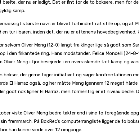
 bælte, der nu er ledigt. Det er fint for de to boksere, men for 
gyldig kamp.
iemæssigt største navn er blevet forhindret i at stille op, og at
 med en tur i baren, inden det, der nu er aftenens hovedbegivenhed,
r selvom Oliver Meng (12-0) langt fra klinger lige så godt som S
i den firkantede ring. Hans modstander, Felice Moncelli (24-8-1
om Oliver Meng i fjor besejrede i en overraskende tæt kamp og va
en bokser, der gerne tager initiativet og søger konfrontationen m
gjorde El Harraz også, og her måtte Meng igennem 12 meget hårde
er godt nok ligner El Harraz, men formentlig er et niveau bedre. D
ktober viste Oliver Meng bedre takter end i sine to foregående op
n fremmarch. På BoxRec’s computerrangliste ligger de to bokser
, bør han kunne vinde over 12 omgange.