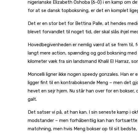
nigerianske Elizabeth Oshoba (6-0) i en kamp om det
for at se dansk topboksning, er det en komplet lige
Det er en stor bet for Bettina Palle, at hendes med
blevet forvandlet til noget tid, der skal slås ihjel
Hovedbegivenheden er nemlig værd at se frem til, fo
langt mere action, spænding og god boksning med op 
kilometer væk fra sin landsmand Khalil El Harraz, s
Moncelli ligner ikke nogen speedy gonzales. Han er 
ligger fint til en kontraboksende Meng – men det 
hevet en sejr hjem. Nu står han over for en bokser, d
galt.
Det satser vi på, at han kan. I sin seneste kamp i o
modstander – men forhåbentlig kan han fortsætte si
matchning, men hvis Meng bokser op til sit bedste