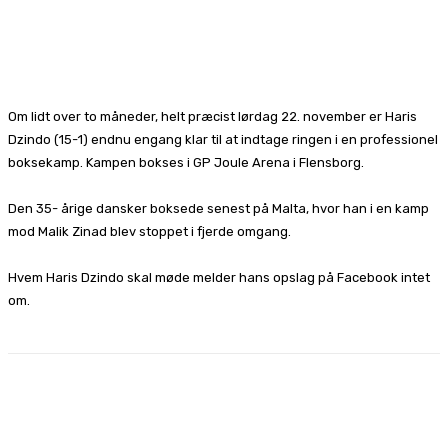
Om lidt over to måneder, helt præcist lørdag 22. november er Haris
Dzindo (15-1) endnu engang klar til at indtage ringen i en professionel
boksekamp. Kampen bokses i GP Joule Arena i Flensborg.
Den 35- årige dansker boksede senest på Malta, hvor han i en kamp
mod Malik Zinad blev stoppet i fjerde omgang.
Hvem Haris Dzindo skal møde melder hans opslag på Facebook intet
om.
Facebook
X
Pinterest
WhatsApp