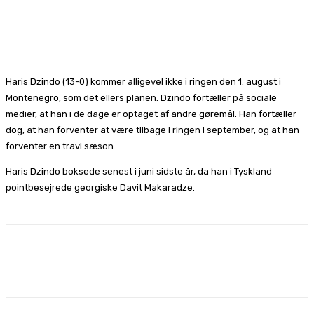
Haris Dzindo (13-0) kommer alligevel ikke i ringen den 1. august i
Montenegro, som det ellers planen. Dzindo fortæller på sociale
medier, at han i de dage er optaget af andre gøremål. Han fortæller
dog, at han forventer at være tilbage i ringen i september, og at han
forventer en travl sæson.
Haris Dzindo boksede senest i juni sidste år, da han i Tyskland
pointbesejrede georgiske Davit Makaradze.
Facebook
X
Pinterest
WhatsApp