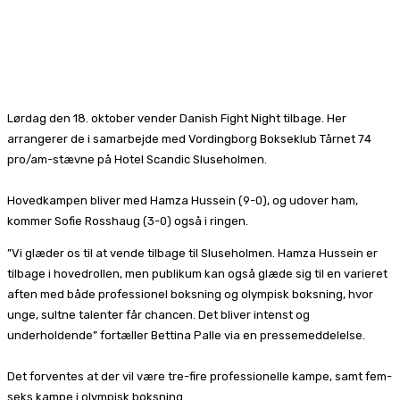
Lørdag den 18. oktober vender Danish Fight Night tilbage. Her
arrangerer de i samarbejde med Vordingborg Bokseklub Tårnet 74
pro/am-stævne på Hotel Scandic Sluseholmen.
Hovedkampen bliver med Hamza Hussein (9-0), og udover ham,
kommer Sofie Rosshaug (3-0) også i ringen.
”Vi glæder os til at vende tilbage til Sluseholmen. Hamza Hussein er
tilbage i hovedrollen, men publikum kan også glæde sig til en varieret
aften med både professionel boksning og olympisk boksning, hvor
unge, sultne talenter får chancen. Det bliver intenst og
underholdende” fortæller Bettina Palle via en pressemeddelelse.
Det forventes at der vil være tre-fire professionelle kampe, samt fem-
seks kampe i olympisk boksning.