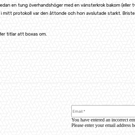
 sedan en tung överhandshöger med en vänsterkrok bakom (eller 
n i mitt protokoll var den åttonde och hon avslutade starkt. Bris
er titlar att boxas om.
WhatsApp
You have entered an incorrect em
Please enter your email address h