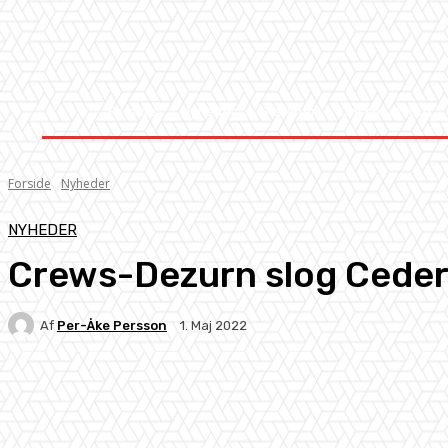
Forside
Nyheder
Stævner
Om Knock-Out
Forside
Nyheder
NYHEDER
Crews-Dezurn slog Cede
Af
Per-Åke Persson
1. Maj 2022
Facebook
X
Pinterest
WhatsApp