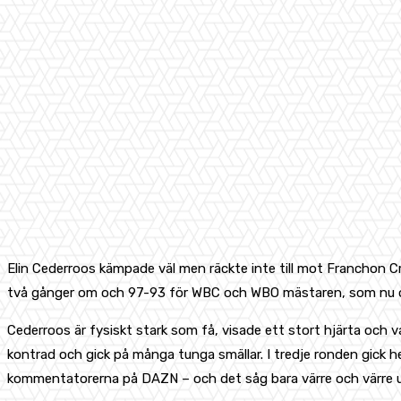
Elin Cederroos kämpade väl men räckte inte till mot Franchon C
två gånger om och 97-93 för WBC och WBO mästaren, som nu o
Cederroos är fysiskt stark som få, visade ett stort hjärta och v
kontrad och gick på många tunga smällar. I tredje ronden gick 
kommentatorerna på DAZN – och det såg bara värre och värre u