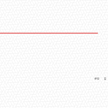
0
812