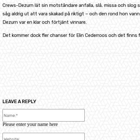
Crews-Dezurn lät sin motståndare anfalla, slå, missa och slog
såg aldrig ut att vara skakad på riktigt – och den rond hon van
Dezurn var en klar och förtjänt vinnare.
Det kommer dock fler chanser för Elin Cederroos och det finns fl
Share
Facebook
X
Pinterest
LEAVE A REPLY
Name:*
Please enter your name here
Website: