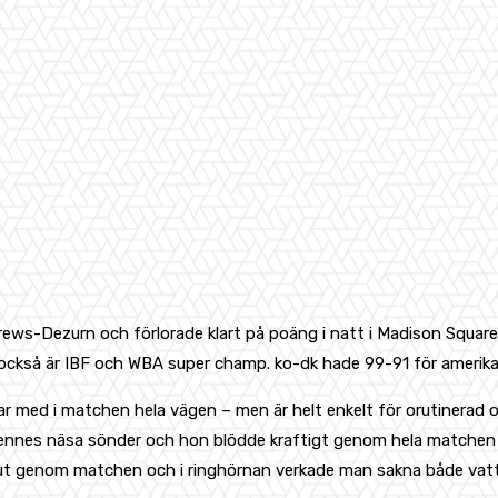
rews-Dezurn och förlorade klart på poäng i natt i Madison Squar
ckså är IBF och WBA super champ. ko-dk hade 99-91 för amerik
ar med i matchen hela vägen – men är helt enkelt för orutinerad och
hennes näsa sönder och hon blödde kraftigt genom hela matchen o
t genom matchen och i ringhörnan verkade man sakna både vatten