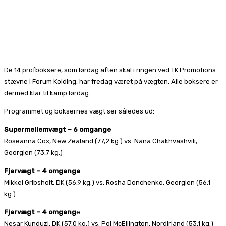
De 14 profboksere, som lørdag aften skal i ringen ved TK Promotions
stævne i Forum Kolding, har fredag været på vægten. Alle boksere er
dermed klar til kamp lørdag.
Programmet og boksernes vægt ser således ud:
Supermellemvægt – 6 omgange
Roseanna Cox, New Zealand (77,2 kg.) vs. Nana Chakhvashvili,
Georgien (73,7 kg.)
Fjervægt – 4 omgange
Mikkel Gribsholt, DK (56,9 kg.) vs. Rosha Donchenko, Georgien (56,1
kg.)
Fjervægt – 4 omgang
e
Nesar Kunduzi, DK (57,0 kg.) vs. Pol McEllington, Nordirland (53,1 kg.)