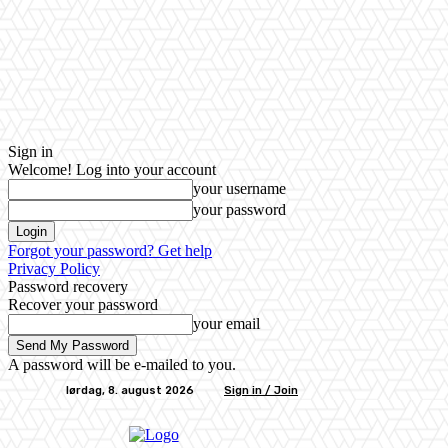
Sign in
Welcome! Log into your account
your username
your password
Forgot your password? Get help
Privacy Policy
Password recovery
Recover your password
your email
A password will be e-mailed to you.
lørdag, 8. august 2026
Sign in / Join