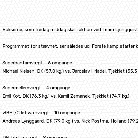
Bokserne, som fredag middag skal i aktion ved Team Ljungquis
Programmet for stævnet, ser således ud. Første kamp starter kl
Superbantamvægt – 6 omgange
Michael Nielsen, DK (57,0 kg.) vs. Jaroslav Hriadel, Tjekkiet (55,3 
Supermellemvægt – 4 omgange
Emil Kot, DK (76,3 kg.) vs. Kamil Zemanek, Tjekkiet (74,7 kg.)
WBF I/C letsværvægt – 10 omgange
Andreas Lynggaard, DK (79,0 kg.) vs. Nick Postma, Holland (79,2
DM titel letvægt – 8 omgange