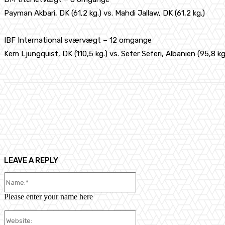
Payman Akbari, DK (61,2 kg.) vs. Mahdi Jallaw, DK (61,2 kg.)
IBF International sværvægt – 12 omgange
Kem Ljungquist, DK (110,5 kg.) vs. Sefer Seferi, Albanien (95,8 kg
Share
Facebook
X
Pinterest
LEAVE A REPLY
Name:*
Please enter your name here
Website: