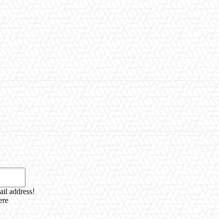
Email:*
ail address!
ere