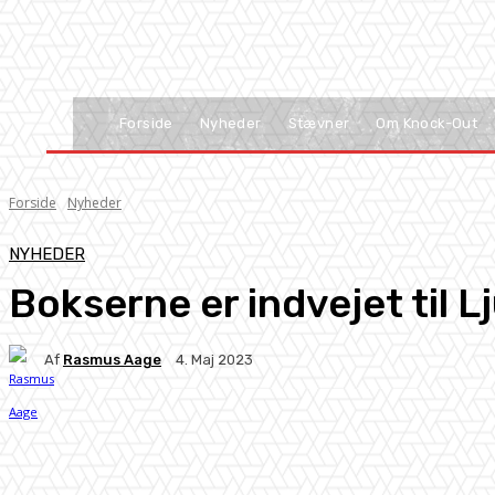
Forside
Nyheder
Stævner
Om Knock-Out
Forside
Nyheder
NYHEDER
Bokserne er indvejet til 
Af
Rasmus Aage
4. Maj 2023
Facebook
X
Pinterest
WhatsApp