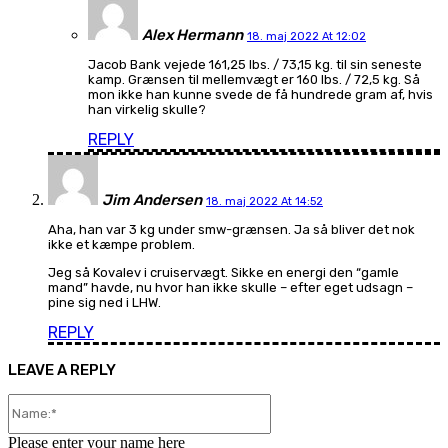
Alex Hermann
18. maj 2022 At 12:02
Jacob Bank vejede 161,25 lbs. / 73,15 kg. til sin seneste
kamp. Grænsen til mellemvægt er 160 lbs. / 72,5 kg. Så
mon ikke han kunne svede de få hundrede gram af, hvis
han virkelig skulle?
REPLY
Jim Andersen
18. maj 2022 At 14:52
Aha, han var 3 kg under smw-grænsen. Ja så bliver det nok
ikke et kæmpe problem.
Jeg så Kovalev i cruiservægt. Sikke en energi den “gamle
mand” havde, nu hvor han ikke skulle – efter eget udsagn –
pine sig ned i LHW.
REPLY
LEAVE A REPLY
Name:*
Please enter your name here