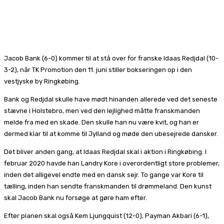
Jacob Bank (6-0) kommer til at stå over for franske Idaas Redjdal (10-
3-2), når TK Promotion den 11. juni stiller bokseringen op i den
vestjyske by Ringkøbing.
Bank og Redjdal skulle have mødt hinanden allerede ved det seneste
stævne i Holstebro, men ved den lejlighed måtte franskmanden
melde fra med en skade. Den skulle han nu være kvit, og han er
dermed klar til at komme til Jylland og møde den ubesejrede dansker.
Det bliver anden gang, at Idaas Redjdal skal i aktion i Ringkøbing. I
februar 2020 havde han Landry Kore i overordentligt store problemer,
inden det alligevel endte med en dansk sejr. To gange var Kore til
tælling, inden han sendte franskmanden til drømmeland. Den kunst
skal Jacob Bank nu forsøge at gøre ham efter.
Efter planen skal også Kem Ljungquist (12-0), Payman Akbari (6-1),