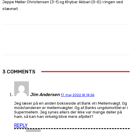
Jeppe Møller Christensen (3-1) og Khybar Akbari (0-0) i ringen ved
stævnet.
Facebook
X
Pinterest
WhatsApp
3 COMMENTS
Jim Andersen
17. maj 2022 At 14:56
Jeg læser på en anden bokseside at Bank vil i Mellemvægt. Og
modstanderen er mellemvægter. Og at Banks ungdomstitel er i
Supermellem. Jeg synes ellers der ikke var mange deller på
ham, så kan han virkelig blive mere afpillet?
REPLY