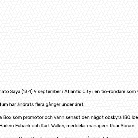
ato Saya (13-1) 9 september i Atlantic City i en tio-rondare som
um har ändrats flera gånger under året.
la Box som promotor och vann senast den något obskyra IBO IberoA
n, Harlem Eubank och Kurt Walker, meddelar managern Roar Sörum.