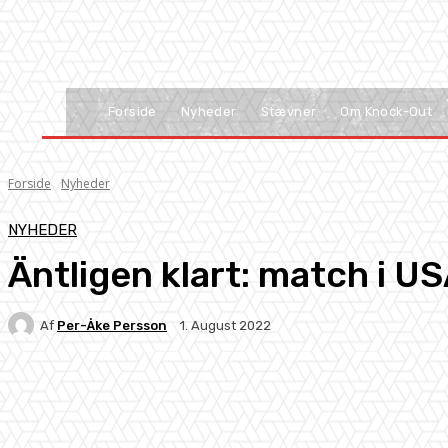
Forside
Nyheder
Stævner
Om Knock-Out
Forside
Nyheder
NYHEDER
Äntligen klart: match i US
Af
Per-Åke Persson
1. August 2022
Facebook
X
Pinterest
WhatsApp