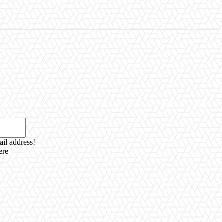
Email:*
ail address!
ere