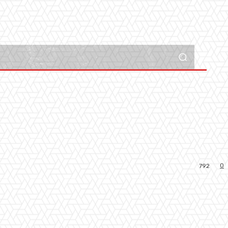
0
792