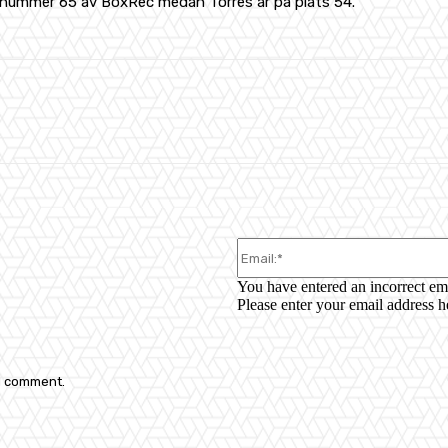
s nummer 65 av BoxRec medan Torres är på plats 54.
WhatsApp
You have entered an incorrect em
Please enter your email address h
 I comment.
: