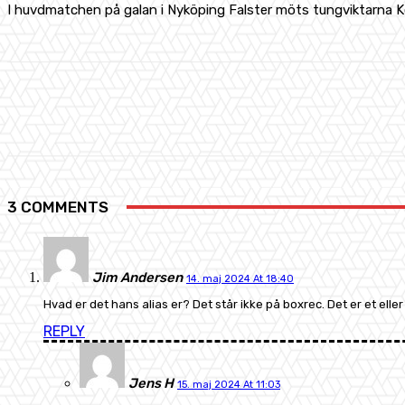
I huvdmatchen på galan i Nyköping Falster möts tungviktarna
Share
Facebook
X
Pinterest
3 COMMENTS
Jim Andersen
14. maj 2024 At 18:40
Hvad er det hans alias er? Det står ikke på boxrec. Det er et ell
REPLY
Jens H
15. maj 2024 At 11:03