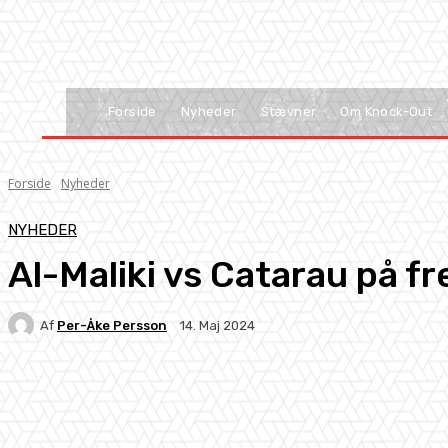
Forside
Nyheder
Stævner
Om Knock-Out
Forside
Nyheder
NYHEDER
Al-Maliki vs Catarau på f
Af
Per-Åke Persson
14. Maj 2024
Facebook
X
Pinterest
WhatsApp