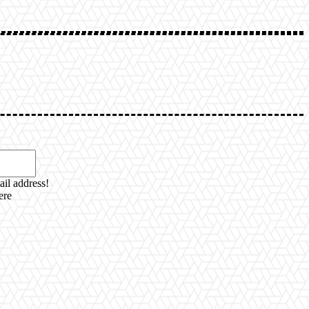
Email:*
ail address!
ere