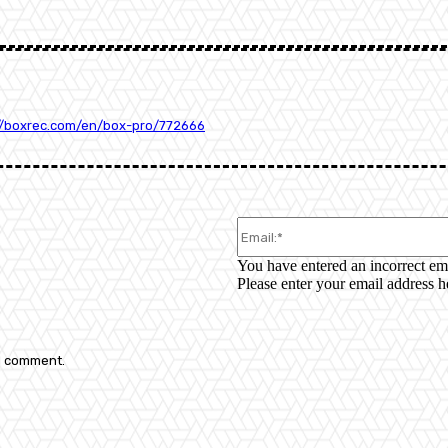
//boxrec.com/en/box-pro/772666
You have entered an incorrect em
Please enter your email address h
 I comment.
: