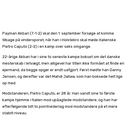
Payman Akbari (7-1-2) skal den 1. september forsøge at komme
tilbage på vindersporet, når han i Holstebro skal møde italienske
Pietro Caputo (2-2) i en kamp over seks omgange.
22-årige Akbari har i sine to seneste kampe bokset om det danske
mesterskab i letvægt, men alligevel har titlen ikke formået at finde en
ejermand, da begge opgør er endt uafgjort. Først mødte han Danny
Jensen, og derefter var det Mahdi Jallaw, som han boksede helt lige
op med.
Modstanderen, Pietro Caputo, er 28 år. Han vandt sine to første
kampe hjemme i Italien mod upåagtede modstandere, og han har
efterfølgende lidt to pointnederlag mod modstandere på et mere
stabilt niveau.