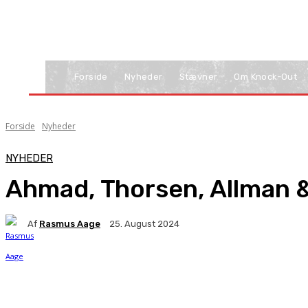
Forside
Nyheder
Stævner
Om Knock-Out
Forside
Nyheder
NYHEDER
Ahmad, Thorsen, Allman &
Af
Rasmus Aage
25. August 2024
Facebook
X
Pinterest
WhatsApp