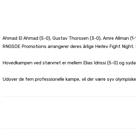
Ahmad El Ahmad (5-0), Gustav Thorssen (3-0), Amre Allman (1-1
RNGSDE Promotions arrangerer deres årlige Herlev Fight Night. D
Hovedkampen ved stævnet er mellem Elias Idrissi (5-0) og sydafr
Udover de fem professionelle kampe, vil der være syv olympisk
Share
Facebook
X
Pinterest