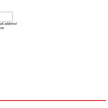
Email:*
ail address!
ere