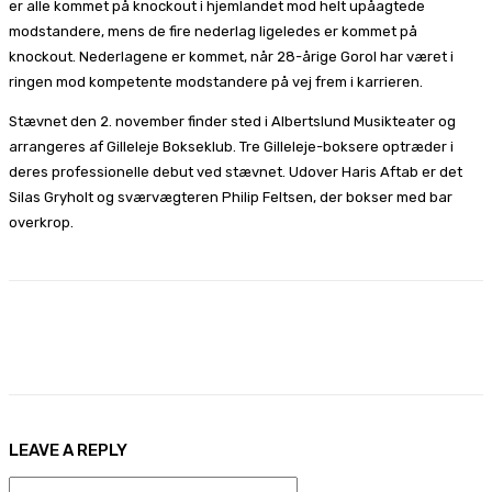
er alle kommet på knockout i hjemlandet mod helt upåagtede
modstandere, mens de fire nederlag ligeledes er kommet på
knockout. Nederlagene er kommet, når 28-årige Gorol har været i
ringen mod kompetente modstandere på vej frem i karrieren.
Stævnet den 2. november finder sted i Albertslund Musikteater og
arrangeres af Gilleleje Bokseklub. Tre Gilleleje-boksere optræder i
deres professionelle debut ved stævnet. Udover Haris Aftab er det
Silas Gryholt og sværvægteren Philip Feltsen, der bokser med bar
overkrop.
Facebook
X
Pinterest
WhatsApp
LEAVE A REPLY
Name:*