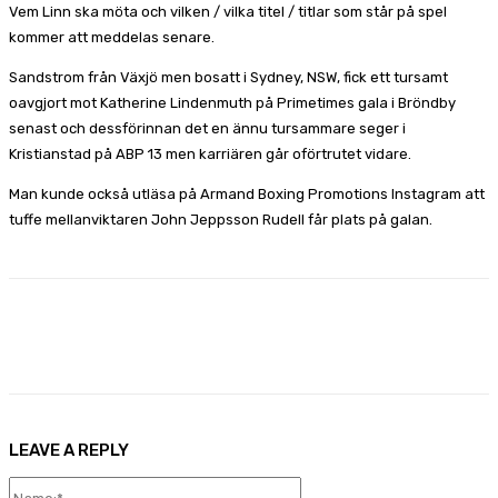
Vem Linn ska möta och vilken / vilka titel / titlar som står på spel
kommer att meddelas senare.
Sandstrom från Växjö men bosatt i Sydney, NSW, fick ett tursamt
oavgjort mot Katherine Lindenmuth på Primetimes gala i Bröndby
senast och dessförinnan det en ännu tursammare seger i
Kristianstad på ABP 13 men karriären går oförtrutet vidare.
Man kunde också utläsa på Armand Boxing Promotions Instagram att
tuffe mellanviktaren John Jeppsson Rudell får plats på galan.
Facebook
X
Pinterest
WhatsApp
LEAVE A REPLY
Name:*