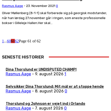
Rasmus Aage
-
23. November 2021
0
Oliver Møllenberg (8-1-1) skal forberede sig på georgisk modstander,
når han lørdag 27.november går i ringen, som eneste professionelle
bokser i Gilleleje Hallen.Her skal...
1
...
60
61
62
Page 61 of 62
SENESTE HISTORIER
Dina Thorslund er UNDISPUTED CHAMP!
Rasmus Aage
-
9. august 2026
1
Selvsikker Dina Thorslund: Mit mål er at stoppe hende
Rasmus Aage
-
8. august 2026
0
Thorslund og Johnson er vejet ind i Orlando
Rasmus Aage
-
7. august 2026
0