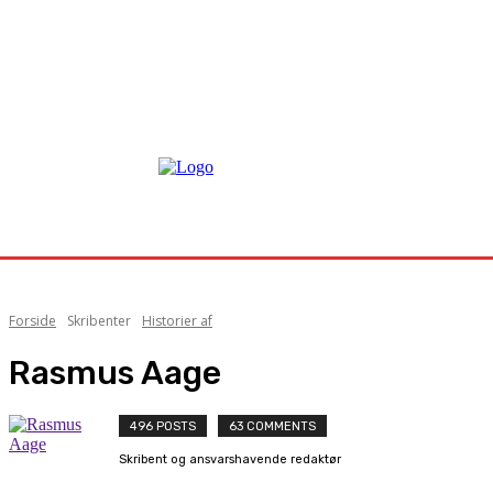
Forside
Skribenter
Historier af
Rasmus Aage
496 POSTS
63 COMMENTS
Skribent og ansvarshavende redaktør