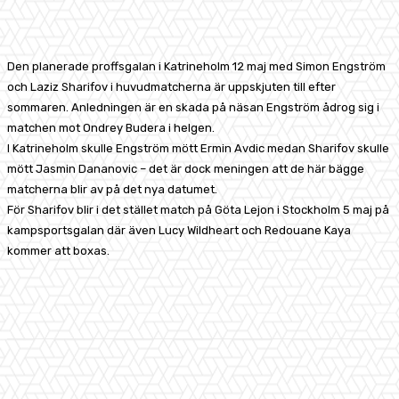
Facebook
X
Pinterest
WhatsApp
Den planerade proffsgalan i Katrineholm 12 maj med Simon Engström
och Laziz Sharifov i huvudmatcherna är uppskjuten till efter
sommaren. Anledningen är en skada på näsan Engström ådrog sig i
matchen mot Ondrey Budera i helgen.
I Katrineholm skulle Engström mött Ermin Avdic medan Sharifov skulle
mött Jasmin Dananovic – det är dock meningen att de här bägge
matcherna blir av på det nya datumet.
För Sharifov blir i det stället match på Göta Lejon i Stockholm 5 maj på
kampsportsgalan där även Lucy Wildheart och Redouane Kaya
kommer att boxas.
Facebook
X
Pinterest
WhatsApp