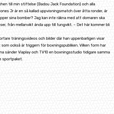
hen till min stiftelse (Badou Jack Foundation) och alla
nes Jr är en så kallad uppvisningsmatch över åtta ronder, är
läpper sina bomber? Jag kan inte räkna med att domaren ska
ser, från mellanvikt ända upp till tungvikt. – Det här kommer bli
kortare träningsvideos och bilder där han uppenbarligen visar
 som också är triggern för boxningspubliken. Vilken form har
erna sänder Viaplay och TV10 en boxningsstudio tidigare samma
ie sportpaket.