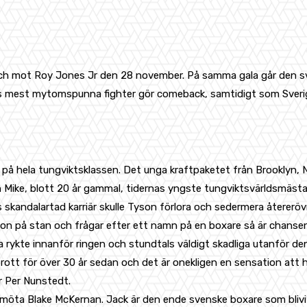
ch mot Roy Jones Jr den 28 november. På samma gala går den sv
ens mest mytomspunna fighter gör comeback, samtidigt som Sveriges
 hela tungviktsklassen. Det unga kraftpaketet från Brooklyn, New
ron Mike, blott 20 år gammal, tidernas yngste tungviktsvärldsmäs
skandalartad karriär skulle Tyson förlora och sedermera återerövr
on på stan och frågar efter ett namn på en boxare så är chansen
ga rykte innanför ringen och stundtals väldigt skadliga utanför 
rott för över 30 år sedan och det är onekligen en sensation att
er Per Nunstedt.
Blake McKernan. Jack är den ende svenske boxare som blivit vär