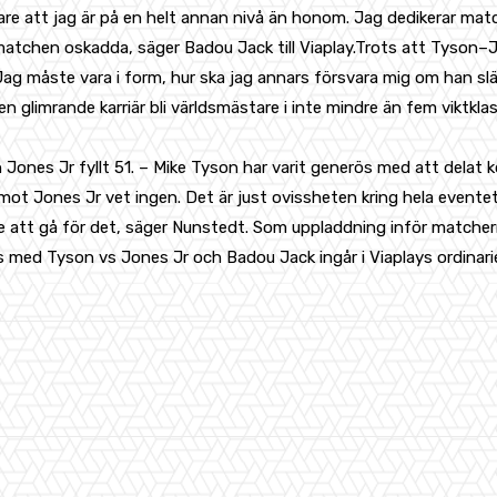
are att jag är på en helt annan nivå än honom. Jag dedikerar matc
tchen oskadda, säger Badou Jack till Viaplay.Trots att Tyson–Jo
 Jag måste vara i form, hur ska jag annars försvara mig om han s
 glimrande karriär bli världsmästare i inte mindre än fem viktklas
 Jones Jr fyllt 51. – Mike Tyson har varit generös med att delat 
ot Jones Jr vet ingen. Det är just ovissheten kring hela eventet
de att gå för det, säger Nunstedt. Som uppladdning inför match
es med Tyson vs Jones Jr och Badou Jack ingår i Viaplays ordinar
WhatsApp