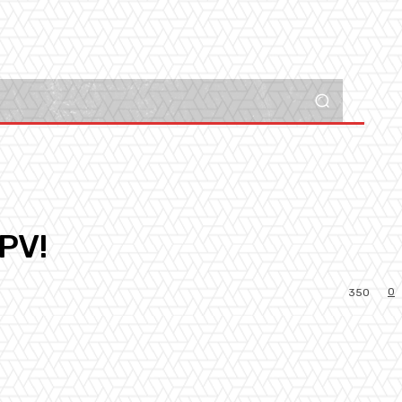
PPV!
0
350