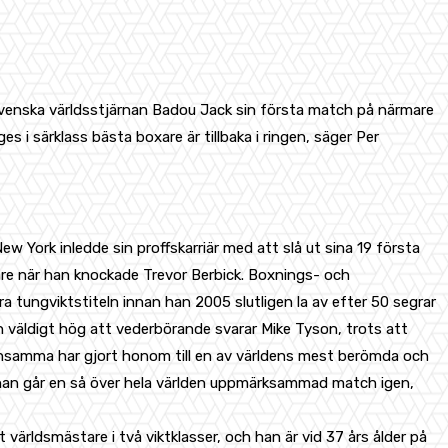
enska världsstjärnan Badou Jack sin första match på närmare
 i särklass bästa boxare är tillbaka i ringen, säger Per
 York inledde sin proffskarriär med att slå ut sina 19 första
tare när han knockade Trevor Berbick. Boxnings- och
a tungviktstiteln innan han 2005 slutligen la av efter 50 segrar
 väldigt hög att vederbörande svarar Mike Tyson, trots att
densamma har gjort honom till en av världens mest berömda och
 han går en så över hela världen uppmärksammad match igen,
ldsmästare i två viktklasser, och han är vid 37 års ålder på