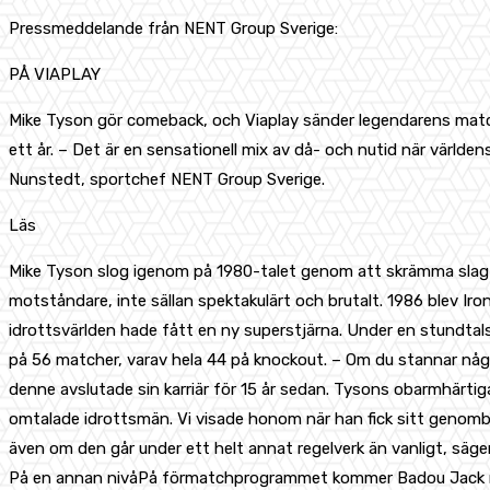
Pressmeddelande från NENT Group Sverige:
PÅ VIAPLAY
Mike Tyson gör comeback, och Viaplay sänder legendarens mat
ett år. – Det är en sensationell mix av då- och nutid när värld
Nunstedt, sportchef NENT Group Sverige.
Läs
Mike Tyson slog igenom på 1980-talet genom att skrämma slag på
motståndare, inte sällan spektakulärt och brutalt. 1986 blev I
idrottsvärlden hade fått en ny superstjärna. Under en stundtals 
på 56 matcher, varav hela 44 på knockout. – Om du stannar någ
denne avslutade sin karriär för 15 år sedan. Tysons obarmhärti
omtalade idrottsmän. Vi visade honom när han fick sitt genomb
även om den går under ett helt annat regelverk än vanligt, säg
På en annan nivåPå förmatchprogrammet kommer Badou Jack möta 