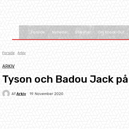
Forside
Nyheder
Stævner
Om Knock-Out
Forside
Arkiv
ARKIV
Tyson och Badou Jack på V
Af
Arkiv
19. November 2020
Facebook
X
Pinterest
WhatsApp