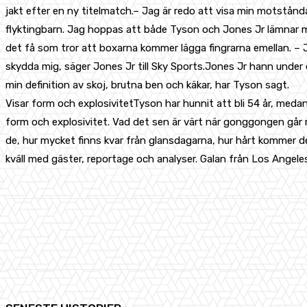
jakt efter en ny titelmatch.– Jag är redo att visa min motstånd
flyktingbarn. Jag hoppas att både Tyson och Jones Jr lämnar ma
det få som tror att boxarna kommer lägga fingrarna emellan. –
skydda mig, säger Jones Jr till Sky Sports.Jones Jr hann under en
min definition av skoj, brutna ben och käkar, har Tyson sagt.
Visar form och explosivitetTyson har hunnit att bli 54 år, medan
form och explosivitet. Vad det sen är värt när gonggongen går m
de, hur mycket finns kvar från glansdagarna, hur hårt kommer 
kväll med gäster, reportage och analyser. Galan från Los Angel
Share
Facebook
X
Pinterest