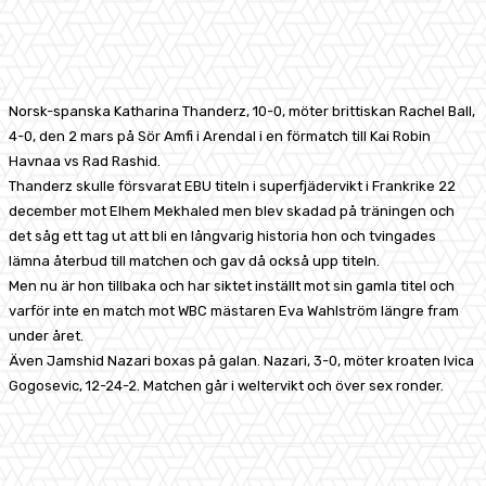
Facebook
X
Pinterest
WhatsApp
Norsk-spanska Katharina Thanderz, 10-0, möter brittiskan Rachel Ball,
4-0, den 2 mars på Sör Amfi i Arendal i en förmatch till Kai Robin
Havnaa vs Rad Rashid.
Thanderz skulle försvarat EBU titeln i superfjädervikt i Frankrike 22
december mot Elhem Mekhaled men blev skadad på träningen och
det såg ett tag ut att bli en långvarig historia hon och tvingades
lämna återbud till matchen och gav då också upp titeln.
Men nu är hon tillbaka och har siktet inställt mot sin gamla titel och
varför inte en match mot WBC mästaren Eva Wahlström längre fram
under året.
Även Jamshid Nazari boxas på galan. Nazari, 3-0, möter kroaten Ivica
Gogosevic, 12-24-2. Matchen går i weltervikt och över sex ronder.