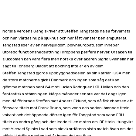
Facebook
X
Pinterest
WhatsApp
Norska Verdens Gang skriver att Steffen Tangstads hälsa förvärrats
och han vårdas nu på sjukhus och har fått vänster ben amputerat.
Tangstad lider av en nervsjukdom, polyneuropati, som innebär
utbredd funktionsnedsättning i kroppens perifera nerver. Orsaken till
sjukdomen kan vara flera men norska överläkaren Sigrid Svalheim har
sagt till Tönsberg Bladet att boxning inte är en av dem.
Steffen Tangstad gjorde uppbyggnadsdelen av sin karriär i USA men
de stora matcherna gick i Danmark och ingen som såg det kan
glömma matchen sent 84 mot Lucien Rodriguez i KB-Hallen och den
fantastiska stämningen. Några månader senare var det dags igen
men då förlorade Steffen mot Anders Eklund, som då fick chansen att
försvara titeln mot Frank Bruno, som vann och sedan lämnade titeln
vakant och det öppnade dörren igen för Tangstad som vann EBU
titeln en andra gång och det ledde till en match om IBF titeln i tungvikt
mot Michael Spinks i vad som blev karriärens sista match även om det
officiellt dröjde nästan två år innan det var över.