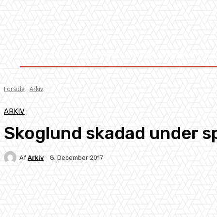
Forside
Nyheder
Stævner
Om Knock-Out
Forside
Arkiv
ARKIV
Skoglund skadad under spa
Af
Arkiv
8. December 2017
Facebook
X
Pinterest
WhatsApp