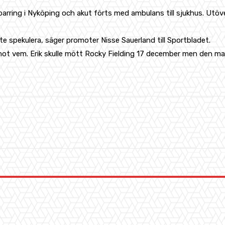
r sparring i Nyköping och akut förts med ambulans till sjukhus. U
inte spekulera, säger promoter Nisse Sauerland till Sportbladet.
mot vem. Erik skulle mött Rocky Fielding 17 december men den m
WhatsApp