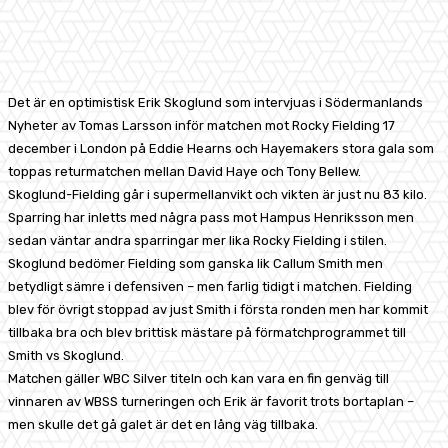
Facebook
X
Pinterest
WhatsApp
Det är en optimistisk Erik Skoglund som intervjuas i Södermanlands
Nyheter av Tomas Larsson inför matchen mot Rocky Fielding 17
december i London på Eddie Hearns och Hayemakers stora gala som
toppas returmatchen mellan David Haye och Tony Bellew.
Skoglund-Fielding går i supermellanvikt och vikten är just nu 83 kilo.
Sparring har inletts med några pass mot Hampus Henriksson men
sedan väntar andra sparringar mer lika Rocky Fielding i stilen.
Skoglund bedömer Fielding som ganska lik Callum Smith men
betydligt sämre i defensiven – men farlig tidigt i matchen. Fielding
blev för övrigt stoppad av just Smith i första ronden men har kommit
tillbaka bra och blev brittisk mästare på förmatchprogrammet till
Smith vs Skoglund.
Matchen gäller WBC Silver titeln och kan vara en fin genväg till
vinnaren av WBSS turneringen och Erik är favorit trots bortaplan –
men skulle det gå galet är det en lång väg tillbaka.