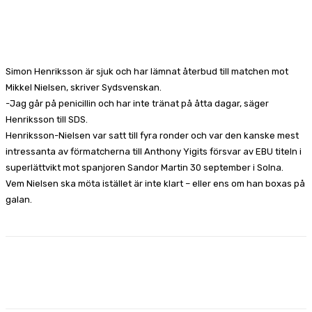
Facebook
X
Pinterest
WhatsApp
Simon Henriksson är sjuk och har lämnat återbud till matchen mot
Mikkel Nielsen, skriver Sydsvenskan.
-Jag går på penicillin och har inte tränat på åtta dagar, säger
Henriksson till SDS.
Henriksson-Nielsen var satt till fyra ronder och var den kanske mest
intressanta av förmatcherna till Anthony Yigits försvar av EBU titeln i
superlättvikt mot spanjoren Sandor Martin 30 september i Solna.
Vem Nielsen ska möta istället är inte klart – eller ens om han boxas på
galan.
Facebook
X
Pinterest
WhatsApp