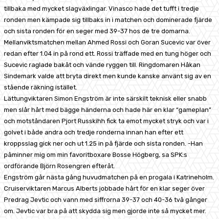
tillbaka med mycket slagväxlingar. Vinasco hade det tufft i tredje
ronden men kämpade sig tillbaks in i matchen och dominerade fjärde
och sista ronden för en seger med 39-37 hos de tre domarna.
Mellanviktsmatchen mellan Ahmed Rossi och Goran Sucevic var över
redan efter 1.04 in på rond ett. Rossi träffade med en tung höger och
Sucevic raglade bakåt och vände ryggen till. Ringdomaren Håkan
Sindemark valde att bryta direkt men kunde kanske använt sig av en
stående räkning istället.
Lättungviktaren Simon Engström är inte särskilt teknisk eller snabb
men slår hårt med bägge händerna och hade här en klar “gameplan”
och motståndaren Pjort Russkihh fick ta emot mycket stryk och var i
golvet i både andra och tredje ronderna innan han efter ett
kroppsslag gick ner och ut 1.25 in på fjärde och sista ronden. -Han
påminner mig om min favoritboxare Bosse Högberg, sa SPK:s
ordförande Björn Rosengren efteråt.
Engström går nästa gång huvudmatchen på en progala i Katrineholm.
Cruiserviktaren Marcus Alberts jobbade hårt för en klar seger över
Predrag Jevtic och vann med siffrorna 39-37 och 40-36 två gånger
om. Jevtic var bra på att skydda sig men gjorde inte så mycket mer.