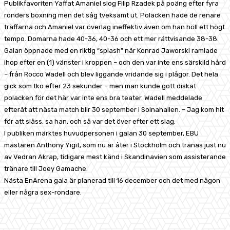
Publikfavoriten Yaffat Amaniel slog Filip Rzadek på poäng efter fyra
ronders boxning men det såg tveksamt ut. Polacken hade de renare
träffarna och Amaniel var överlag ineffektiv även om han höll ett högt
tempo. Domarna hade 40-36, 40-36 och ett mer rättvisande 38-38.
Galan öppnade med en riktig “splash” när Konrad Jaworski ramlade
ihop efter en (1) vänster i kroppen – och den var inte ens särskild hård
– från Rocco Wadell och blev liggande vridande sig i plågor. Det hela
gick som tko efter 23 sekunder – men man kunde gott diskat
polacken för det här var inte ens bra teater. Wadell meddelade
efteråt att nästa match blir 30 september i Solnahallen. – Jag kom hit
för att slåss, sa han, och så var det över efter ett slag.
I publiken märktes huvudpersonen i galan 30 september, EBU
mästaren Anthony Yigit, som nu är åter i Stockholm och tränas just nu
av Vedran Akrap, tidigare mest känd i Skandinavien som assisterande
tränare till Joey Gamache.
Nästa EnArena gala är planerad till 16 december och det med någon
eller några sex-rondare.