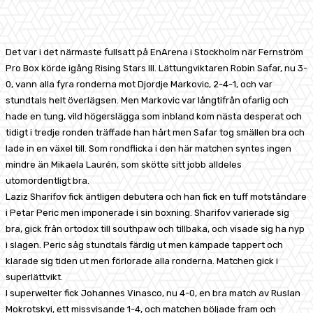
Facebook
X
Pinterest
WhatsApp
Det var i det närmaste fullsatt på EnArena i Stockholm när Fernström
Pro Box körde igång Rising Stars III. Lättungviktaren Robin Safar, nu 3-
0, vann alla fyra ronderna mot Djordje Markovic, 2-4-1, och var
stundtals helt överlägsen. Men Markovic var långtifrån ofarlig och
hade en tung, vild högerslägga som inbland kom nästa desperat och
tidigt i tredje ronden träffade han hårt men Safar tog smällen bra och
lade in en växel till. Som rondflicka i den här matchen syntes ingen
mindre än Mikaela Laurén, som skötte sitt jobb alldeles
utomordentligt bra.
Laziz Sharifov fick äntligen debutera och han fick en tuff motståndare
i Petar Peric men imponerade i sin boxning. Sharifov varierade sig
bra, gick från ortodox till southpaw och tillbaka, och visade sig ha nyp
i slagen. Peric såg stundtals färdig ut men kämpade tappert och
klarade sig tiden ut men förlorade alla ronderna. Matchen gick i
superlättvikt.
I superwelter fick Johannes Vinasco, nu 4-0, en bra match av Ruslan
Mokrotskyi, ett missvisande 1-4, och matchen böljade fram och