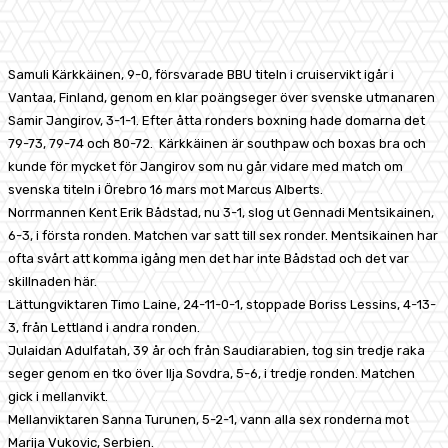
Facebook
X
Pinterest
WhatsApp
Samuli Kärkkäinen, 9-0, försvarade BBU titeln i cruiservikt igår i
Vantaa, Finland, genom en klar poängseger över svenske utmanaren
Samir Jangirov, 3-1-1. Efter åtta ronders boxning hade domarna det
79-73, 79-74 och 80-72. Kärkkäinen är southpaw och boxas bra och
kunde för mycket för Jangirov som nu går vidare med match om
svenska titeln i Örebro 16 mars mot Marcus Alberts.
Norrmannen Kent Erik Bådstad, nu 3-1, slog ut Gennadi Mentsikainen,
6-3, i första ronden. Matchen var satt till sex ronder. Mentsikainen har
ofta svårt att komma igång men det har inte Bådstad och det var
skillnaden här.
Lättungviktaren Timo Laine, 24-11-0-1, stoppade Boriss Lessins, 4-13-
3, från Lettland i andra ronden.
Julaidan Adulfatah, 39 år och från Saudiarabien, tog sin tredje raka
seger genom en tko över Ilja Sovdra, 5-6, i tredje ronden. Matchen
gick i mellanvikt.
Mellanviktaren Sanna Turunen, 5-2-1, vann alla sex ronderna mot
Marija Vukovic, Serbien.