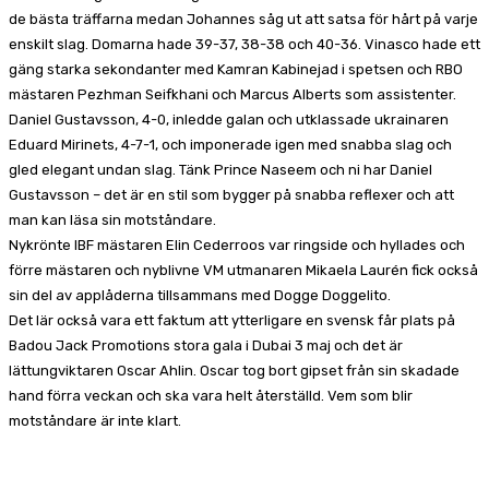
de bästa träffarna medan Johannes såg ut att satsa för hårt på varje
enskilt slag. Domarna hade 39-37, 38-38 och 40-36. Vinasco hade ett
gäng starka sekondanter med Kamran Kabinejad i spetsen och RBO
mästaren Pezhman Seifkhani och Marcus Alberts som assistenter.
Daniel Gustavsson, 4-0, inledde galan och utklassade ukrainaren
Eduard Mirinets, 4-7-1, och imponerade igen med snabba slag och
gled elegant undan slag. Tänk Prince Naseem och ni har Daniel
Gustavsson – det är en stil som bygger på snabba reflexer och att
man kan läsa sin motståndare.
Nykrönte IBF mästaren Elin Cederroos var ringside och hyllades och
förre mästaren och nyblivne VM utmanaren Mikaela Laurén fick också
sin del av applåderna tillsammans med Dogge Doggelito.
Det lär också vara ett faktum att ytterligare en svensk får plats på
Badou Jack Promotions stora gala i Dubai 3 maj och det är
lättungviktaren Oscar Ahlin. Oscar tog bort gipset från sin skadade
hand förra veckan och ska vara helt återställd. Vem som blir
motståndare är inte klart.