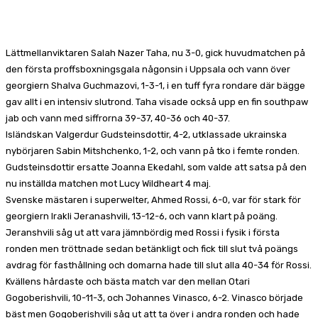
Facebook
X
Pinterest
WhatsApp
Lättmellanviktaren Salah Nazer Taha, nu 3-0, gick huvudmatchen på
den första proffsboxningsgala någonsin i Uppsala och vann över
georgiern Shalva Guchmazovi, 1-3-1, i en tuff fyra rondare där bägge
gav allt i en intensiv slutrond. Taha visade också upp en fin southpaw
jab och vann med siffrorna 39-37, 40-36 och 40-37.
Isländskan Valgerdur Gudsteinsdottir, 4-2, utklassade ukrainska
nybörjaren Sabin Mitshchenko, 1-2, och vann på tko i femte ronden.
Gudsteinsdottir ersatte Joanna Ekedahl, som valde att satsa på den
nu inställda matchen mot Lucy Wildheart 4 maj.
Svenske mästaren i superwelter, Ahmed Rossi, 6-0, var för stark för
georgiern Irakli Jeranashvili, 13-12-6, och vann klart på poäng.
Jeranshvili såg ut att vara jämnbördig med Rossi i fysik i första
ronden men tröttnade sedan betänkligt och fick till slut två poängs
avdrag för fasthållning och domarna hade till slut alla 40-34 för Rossi.
Kvällens hårdaste och bästa match var den mellan Otari
Gogoberishvili, 10-11-3, och Johannes Vinasco, 6-2. Vinasco började
bäst men Gogoberishvili såg ut att ta över i andra ronden och hade