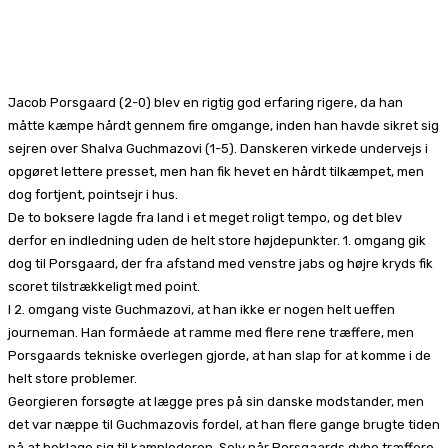
Facebook
X
Pinterest
WhatsApp
Jacob Porsgaard (2-0) blev en rigtig god erfaring rigere, da han
måtte kæmpe hårdt gennem fire omgange, inden han havde sikret sig
sejren over Shalva Guchmazovi (1-5). Danskeren virkede undervejs i
opgøret lettere presset, men han fik hevet en hårdt tilkæmpet, men
dog fortjent, pointsejr i hus.
De to boksere lagde fra land i et meget roligt tempo, og det blev
derfor en indledning uden de helt store højdepunkter. 1. omgang gik
dog til Porsgaard, der fra afstand med venstre jabs og højre kryds fik
scoret tilstrækkeligt med point.
I 2. omgang viste Guchmazovi, at han ikke er nogen helt ueffen
journeman. Han formåede at ramme med flere rene træffere, men
Porsgaards tekniske overlegen gjorde, at han slap for at komme i de
helt store problemer.
Georgieren forsøgte at lægge pres på sin danske modstander, men
det var næppe til Guchmazovis fordel, at han flere gange brugte tiden
på at beklage sig til kamplederen. Selv når Porsgaards dybe træffere