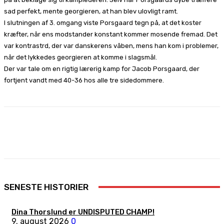
sad perfekt, mente georgieren, at han blev ulovligt ramt.
I slutningen af 3. omgang viste Porsgaard tegn på, at det koster
kræfter, når ens modstander konstant kommer mosende fremad. Det
var kontrastrd, der var danskerens våben, mens han kom i problemer,
når det lykkedes georgieren at komme i slagsmål.
Der var tale om en rigtig lærerig kamp for Jacob Porsgaard, der
fortjent vandt med 40-36 hos alle tre sidedommere.
Facebook
X
Pinterest
WhatsApp
SENESTE HISTORIER
Dina Thorslund er UNDISPUTED CHAMP!
9. august 2026
0