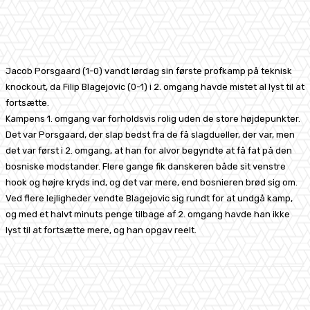
Facebook
X
Pinterest
WhatsApp
Jacob Porsgaard (1-0) vandt lørdag sin første profkamp på teknisk
knockout, da Filip Blagejovic (0-1) i 2. omgang havde mistet al lyst til at
fortsætte.
Kampens 1. omgang var forholdsvis rolig uden de store højdepunkter.
Det var Porsgaard, der slap bedst fra de få slagdueller, der var, men
det var først i 2. omgang, at han for alvor begyndte at få fat på den
bosniske modstander. Flere gange fik danskeren både sit venstre
hook og højre kryds ind, og det var mere, end bosnieren brød sig om.
Ved flere lejligheder vendte Blagejovic sig rundt for at undgå kamp,
og med et halvt minuts penge tilbage af 2. omgang havde han ikke
lyst til at fortsætte mere, og han opgav reelt.
Facebook
X
Pinterest
WhatsApp