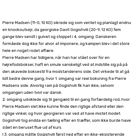
Facebook
X
Pinterest
WhatsApp
Pierre Madsen (11-0, 10 KO) sikrede sig som ventet og planlagt endnu
en knockoutsejr, da georgiske Davit Gogishvili (20-9, 12 KO) fem
gange blev sendt i gulvet og stoppet i 4. omgang. Danskeren
formåede dog ikke for alvor at imponere, og kampen blev i det store
hele en noget rodet affære.
Pierre Madsen har tidligere, når han har stået over for en
højrefodsbokser, haft en smule vanskeligt ved at indstille sig på på
den akavede boksestil fra modstanderens side. Det virkede til at gå
lidt bedre denne gang, hvor 1. omgang var reel boksning fra Pierre
Madsens side. Alvorlig ram på Gogishvili fik han ikke, selvom
omgangen uden tvivl var dansk.
2. omgang udviklede sig til gengæld til en gang forfærdelig rod, hvor
Pierre Madsen slet ikke kunne finde den rigtige afstand eller den
rigtige vinkel, og hvor georgieren var ved at have mistet modet.
Gogishvili tog endda en tælling efter en træffer, som ikke burde have
slået en beruset flue ud af kurs.
I 3. omgang måtte Gogishvili først ned efter en ikke-eksisterende