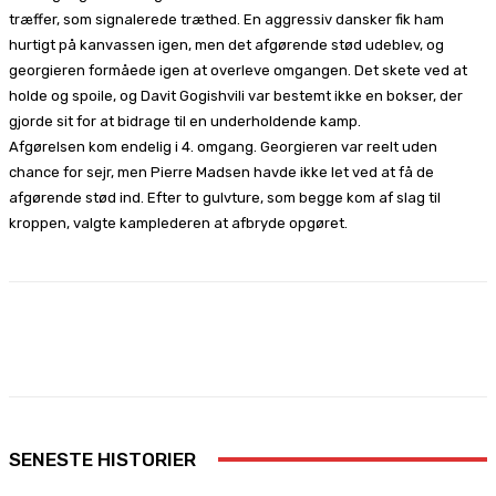
træffer, som signalerede træthed. En aggressiv dansker fik ham
hurtigt på kanvassen igen, men det afgørende stød udeblev, og
georgieren formåede igen at overleve omgangen. Det skete ved at
holde og spoile, og Davit Gogishvili var bestemt ikke en bokser, der
gjorde sit for at bidrage til en underholdende kamp.
Afgørelsen kom endelig i 4. omgang. Georgieren var reelt uden
chance for sejr, men Pierre Madsen havde ikke let ved at få de
afgørende stød ind. Efter to gulvture, som begge kom af slag til
kroppen, valgte kamplederen at afbryde opgøret.
Facebook
X
Pinterest
WhatsApp
SENESTE HISTORIER