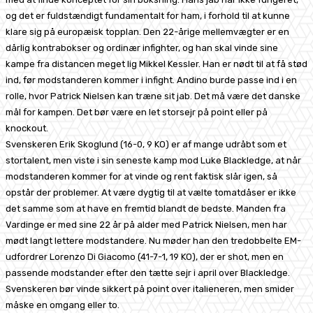
og det er fuldstændigt fundamentalt for ham, i forhold til at kunne
klare sig på europæisk topplan. Den 22-årige mellemvægter er en
dårlig kontrabokser og ordinær infighter, og han skal vinde sine
kampe fra distancen meget lig Mikkel Kessler. Han er nødt til at få stød
ind, før modstanderen kommer i infight. Andino burde passe ind i en
rolle, hvor Patrick Nielsen kan træne sit jab. Det må være det danske
mål for kampen. Det bør være en let storsejr på point eller på
knockout.
Svenskeren Erik Skoglund (16-0, 9 KO) er af mange udråbt som et
stortalent, men viste i sin seneste kamp mod Luke Blackledge, at når
modstanderen kommer for at vinde og rent faktisk slår igen, så
opstår der problemer. At være dygtig til at vælte tomatdåser er ikke
det samme som at have en fremtid blandt de bedste. Manden fra
Vardinge er med sine 22 år på alder med Patrick Nielsen, men har
mødt langt lettere modstandere. Nu møder han den tredobbelte EM-
udfordrer Lorenzo Di Giacomo (41-7-1, 19 KO), der er shot, men en
passende modstander efter den tætte sejr i april over Blackledge.
Svenskeren bør vinde sikkert på point over italieneren, men smider
måske en omgang eller to.