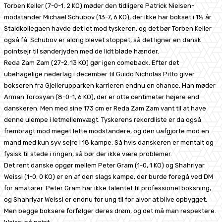
Torben Keller (7-0-1, 2 KO) møder den tidligere Patrick Nielsen-
modstander Michael Schubov (13-7, 6 KO), der ikke har bokset i 1½ år.
Staldkollegaen havde det let mod tyskeren, og det bør Torben Keller
også få. Schubov er aldrig blevet stoppet, så det ligner en dansk
pointsejr til sønderjyden med de lidt bløde hænder.
Reda Zam Zam (27-2, 13 KO) gør igen comeback. Efter det
ubehagelige nederlag i december til Guido Nicholas Pitto giver
bokseren fra Gjellerupparken karrieren endnu en chance. Han møder
Arman Torosyan (8-0-1, 6 KO), der er otte centimeter højere end
danskeren. Men med sine 173 cm er Reda Zam Zam vant til at have
denne ulempe i letmellemvægt. Tyskerens rekordliste er da også
frembragt mod meget lette modstandere, og den uafgjorte mod en
mand med kun syv sejre i 18 kampe. Så hvis danskeren er mentalt og
fysisk til stede i ringen, så bør der ikke være problemer.
Det rent danske opgør mellem Peter Gram (1-0, 1 KO) og Shahriyar
Weissi (1-0, 0 KO) er en af den slags kampe, der burde foregå ved DM
for amatører. Peter Gram har ikke talentet til professionel boksning,
og Shahriyar Weissi er endnu for ung til for alvor at blive opbygget.
Men begge boksere forfølger deres drøm, og det må man respektere.