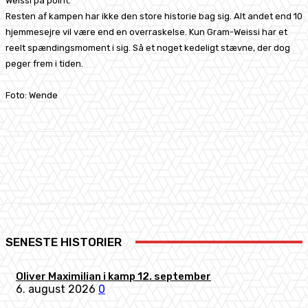
Weissi på point.
Resten af kampen har ikke den store historie bag sig. Alt andet end 10
hjemmesejre vil være end en overraskelse. Kun Gram-Weissi har et
reelt spændingsmoment i sig. Så et noget kedeligt stævne, der dog
peger frem i tiden.
Foto: Wende
Facebook
X
Pinterest
WhatsApp
SENESTE HISTORIER
Oliver Maximilian i kamp 12. september
6. august 2026
0