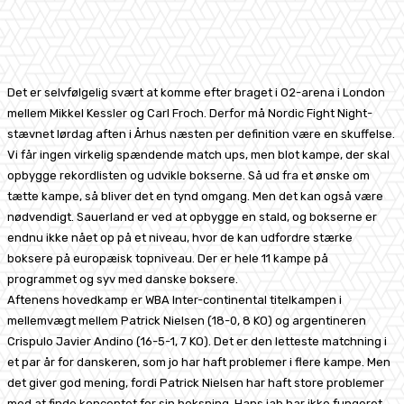
Facebook
X
Pinterest
WhatsApp
Det er selvfølgelig svært at komme efter braget i O2-arena i London
mellem Mikkel Kessler og Carl Froch. Derfor må Nordic Fight Night-
stævnet lørdag aften i Århus næsten per definition være en skuffelse.
Vi får ingen virkelig spændende match ups, men blot kampe, der skal
opbygge rekordlisten og udvikle bokserne. Så ud fra et ønske om
tætte kampe, så bliver det en tynd omgang. Men det kan også være
nødvendigt. Sauerland er ved at opbygge en stald, og bokserne er
endnu ikke nået op på et niveau, hvor de kan udfordre stærke
boksere på europæisk topniveau. Der er hele 11 kampe på
programmet og syv med danske boksere.
Aftenens hovedkamp er WBA Inter-continental titelkampen i
mellemvægt mellem Patrick Nielsen (18-0, 8 KO) og argentineren
Crispulo Javier Andino (16-5-1, 7 KO). Det er den letteste matchning i
et par år for danskeren, som jo har haft problemer i flere kampe. Men
det giver god mening, fordi Patrick Nielsen har haft store problemer
med at finde konceptet for sin boksning. Hans jab har ikke fungeret,