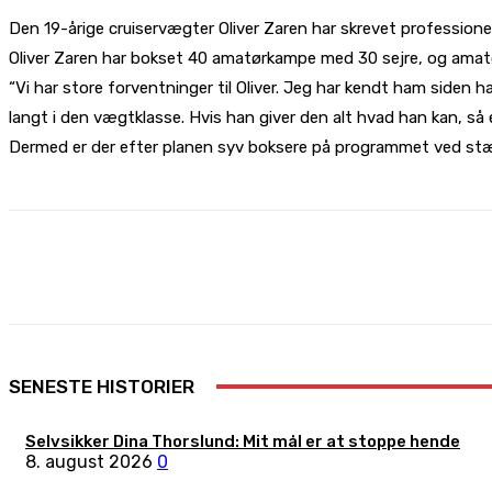
Den 19-årige cruiservægter Oliver Zaren har skrevet professionel
Oliver Zaren har bokset 40 amatørkampe med 30 sejre, og amatør
“Vi har store forventninger til Oliver. Jeg har kendt ham siden 
langt i den vægtklasse. Hvis han giver den alt hvad han kan, s
Dermed er der efter planen syv boksere på programmet ved stævn
Share
Facebook
X
Pinterest
SENESTE HISTORIER
Selvsikker Dina Thorslund: Mit mål er at stoppe hende
8. august 2026
0