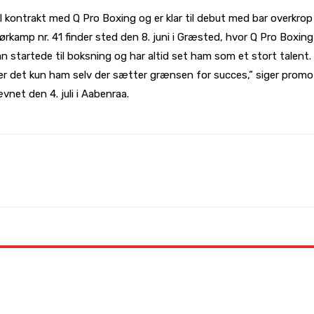
 kontrakt med Q Pro Boxing og er klar til debut med bar overkrop d
kamp nr. 41 finder sted den 8. juni i Græsted, hvor Q Pro Boxing
han startede til boksning og har altid set ham som et stort talent
å er det kun ham selv der sætter grænsen for succes,” siger pro
et den 4. juli i Aabenraa.
WhatsApp