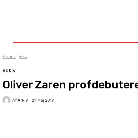
Forside
Nyheder
Stævner
Om Knock-Out
Forside
Arkiv
ARKIV
Oliver Zaren profdebuter
Af
Arkiv
21. Maj 2019
Facebook
X
Pinterest
WhatsApp