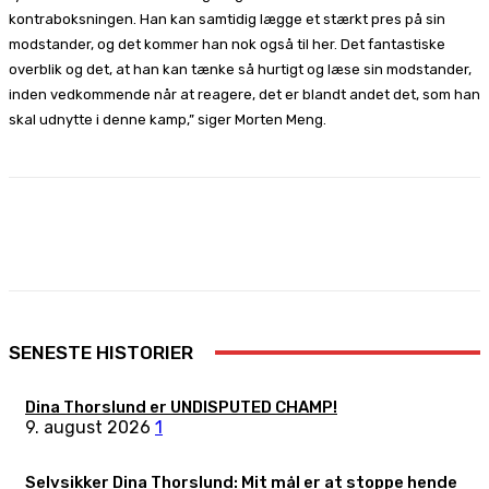
kontraboksningen. Han kan samtidig lægge et stærkt pres på sin
modstander, og det kommer han nok også til her. Det fantastiske
overblik og det, at han kan tænke så hurtigt og læse sin modstander,
inden vedkommende når at reagere, det er blandt andet det, som han
skal udnytte i denne kamp,” siger Morten Meng.
Facebook
X
Pinterest
WhatsApp
SENESTE HISTORIER
Dina Thorslund er UNDISPUTED CHAMP!
9. august 2026
1
Selvsikker Dina Thorslund: Mit mål er at stoppe hende