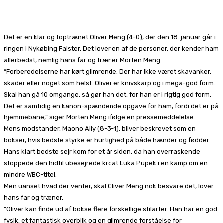
Facebook
X
Pinterest
WhatsApp
Det er en klar og toptrænet Oliver Meng (4-0), der den 18. januar går i
ringen i Nykøbing Falster. Det lover en af de personer, der kender ham
allerbedst, nemlig hans far og træner Morten Meng.
“Forberedelserne har kørt glimrende. Der har ikke været skavanker,
skader eller noget som helst. Oliver er knivskarp og i mega-god form.
Skal han gå 10 omgange, så gør han det, for han er i rigtig god form.
Det er samtidig en kanon-spændende opgave for ham, fordi det er på
hjemmebane,” siger Morten Meng ifølge en pressemeddelelse.
Mens modstander, Maono Ally (8-3-1), bliver beskrevet som en
bokser, hvis bedste styrke er hurtighed på både hænder og fødder.
Hans klart bedste sejr kom for et år siden, da han overraskende
stoppede den hidtil ubesejrede kroat Luka Pupek i en kamp om en
mindre WBC-titel.
Men uanset hvad der venter, skal Oliver Meng nok besvare det, lover
hans far og træner.
“Oliver kan finde ud af bokse flere forskellige stilarter. Han har en god
fysik, et fantastisk overblik og en glimrende forståelse for