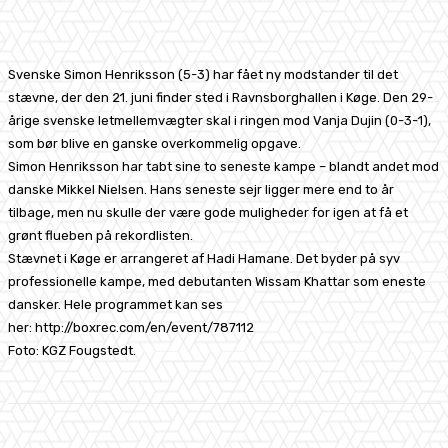
Facebook
X
Pinterest
WhatsApp
Svenske Simon Henriksson (5-3) har fået ny modstander til det
stævne, der den 21. juni finder sted i Ravnsborghallen i Køge. Den 29-
årige svenske letmellemvægter skal i ringen mod Vanja Dujin (0-3-1),
som bør blive en ganske overkommelig opgave.
Simon Henriksson har tabt sine to seneste kampe – blandt andet mod
danske Mikkel Nielsen. Hans seneste sejr ligger mere end to år
tilbage, men nu skulle der være gode muligheder for igen at få et
grønt flueben på rekordlisten.
Stævnet i Køge er arrangeret af Hadi Hamane. Det byder på syv
professionelle kampe, med debutanten Wissam Khattar som eneste
dansker. Hele programmet kan ses
her: http://boxrec.com/en/event/787112
Foto: KGZ Fougstedt.