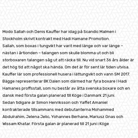
Facebook
X
Pinterest
WhatsApp
Modo Sallah och Denis Kauffer har idag på Scandic Malmen i
Stockholm skrivit kontrakt med Hadi Hamane Promotion.
Sallah, som boxas i tungvikt har varit med länge och var länge –
nästan i årtionden – talangen som skulle blomma ut och bli
storboxaren talangen såg ut att räcka till. Nu vid snart 36 års ålder är
det hög tid att något ska hända. Om det är för sent lär tiden utvisa.
Kauffer lär som professionell husera i lättungvikt och vann SM 2017.
Bägge representerar BK Dalen som därmed har fyra boxare I Hadi
Hamanes proffsstall, som nu består av åtta svenska boxare och en
dansk med första galan planerad tlll Köge i Danmark 21 juni.
Sedan tidigare är Simon Henriksson och Yaffet Amaniel
kontrakterade tillsammans med debutanterna Mohammed
Abdulrahim, Jelena Jelic, Yohannes Berhane, Mariusz Gnas och
Wissam Khatar. Första galan är planerad till 21 juni i Köge