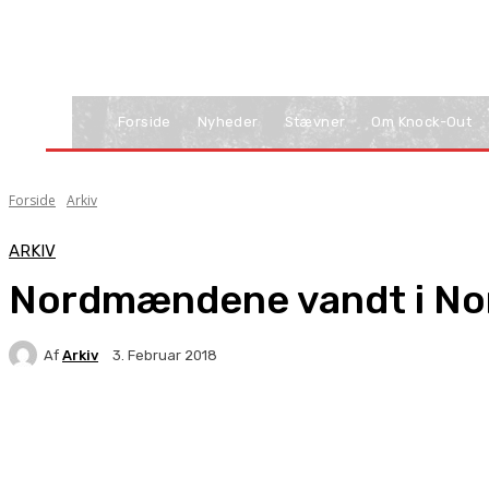
Forside
Nyheder
Stævner
Om Knock-Out
Forside
Arkiv
ARKIV
Nordmændene vandt i Norg
Af
Arkiv
3. Februar 2018
Facebook
X
Pinterest
WhatsApp