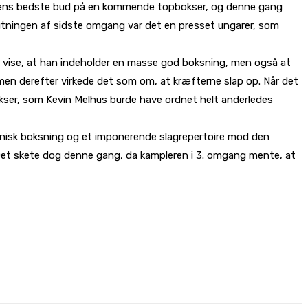
taldens bedste bud på en kommende topbokser, og denne gang
lutningen af sidste omgang var det en presset ungarer, som
t vise, at han indeholder en masse god boksning, men også at
 men derefter virkede det som om, at kræfterne slap op. Når det
okser, som Kevin Melhus burde have ordnet helt anderledes
eknisk boksning og et imponerende slagrepertoire mod den
 Det skete dog denne gang, da kampleren i 3. omgang mente, at