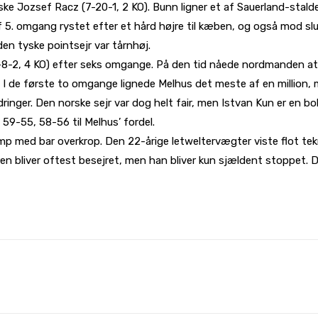
rske Jozsef Racz (7-20-1, 2 KO). Bunn ligner et af Sauerland-s
af 5. omgang rystet efter et hård højre til kæben, og også mod s
den tyske pointsejr var tårnhøj.
6-8-2, 4 KO) efter seks omgange. På den tid nåede nordmanden a
. I de første to omgange lignede Melhus det meste af en million,
nger. Den norske sejr var dog helt fair, men Istvan Kun er en b
9-55, 58-56 til Melhus’ fordel.
amp med bar overkrop. Den 22-årige letweltervægter viste flot t
n bliver oftest besejret, men han bliver kun sjældent stoppet.
WhatsApp