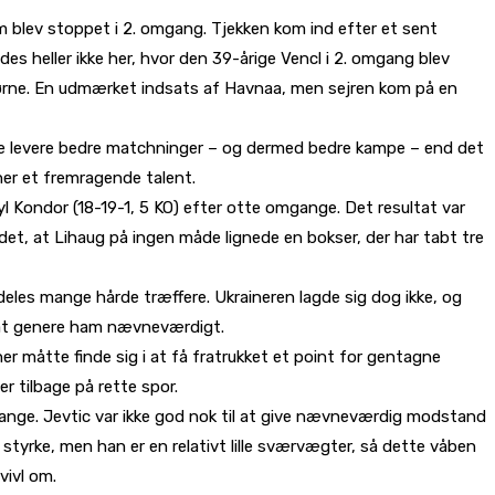
m blev stoppet i 2. omgang. Tjekken kom ind efter et sent
es heller ikke her, hvor den 39-årige Vencl i 2. omgang blev
 hjørne. En udmærket indsats af Havnaa, men sejren kom på en
unne levere bedre matchninger – og dermed bedre kampe – end det
ner et fremragende talent.
yl Kondor (18-19-1, 5 KO) efter otte omgange. Det resultat var
det, at Lihaug på ingen måde lignede en bokser, der har tabt tre
eles mange hårde træffere. Ukraineren lagde sig dog ikke, og
il at genere ham nævneværdigt.
 måtte finde sig i at få fratrukket et point for gentagne
 tilbage på rette spor.
ange. Jevtic var ikke god nok til at give nævneværdig modstand
 styrke, men han er en relativt lille sværvægter, så dette våben
vivl om.