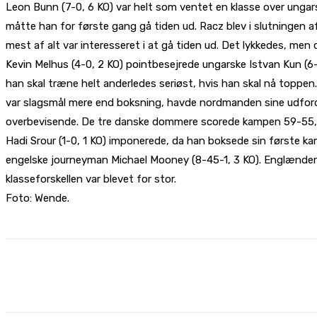
Leon Bunn (7-0, 6 KO) var helt som ventet en klasse over unga
måtte han for første gang gå tiden ud. Racz blev i slutningen 
mest af alt var interesseret i at gå tiden ud. Det lykkedes, men 
Kevin Melhus (4-0, 2 KO) pointbesejrede ungarske Istvan Kun (
han skal træne helt anderledes seriøst, hvis han skal nå toppen
var slagsmål mere end boksning, havde nordmanden sine udfordri
overbevisende. De tre danske dommere scorede kampen 59-55, 5
Hadi Srour (1-0, 1 KO) imponerede, da han boksede sin første k
engelske journeyman Michael Mooney (8-45-1, 3 KO). Englændere
klasseforskellen var blevet for stor.
Foto: Wende.
Share
Facebook
X
Pinterest