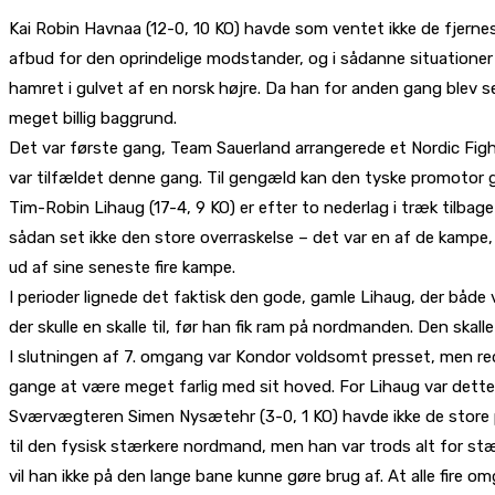
Kai Robin Havnaa (12-0, 10 KO) havde som ventet ikke de fjernes
afbud for den oprindelige modstander, og i sådanne situationer 
hamret i gulvet af en norsk højre. Da han for anden gang blev s
meget billig baggrund.
Det var første gang, Team Sauerland arrangerede et Nordic Figh
var tilfældet denne gang. Til gengæld kan den tyske promotor gl
Tim-Robin Lihaug (17-4, 9 KO) er efter to nederlag i træk tilba
sådan set ikke den store overraskelse – det var en af de kampe, 
ud af sine seneste fire kampe.
I perioder lignede det faktisk den gode, gamle Lihaug, der båd
der skulle en skalle til, før han fik ram på nordmanden. Den ska
I slutningen af 7. omgang var Kondor voldsomt presset, men red
gange at være meget farlig med sit hoved. For Lihaug var dette
Sværvægteren Simen Nysætehr (3-0, 1 KO) havde ikke de store p
til den fysisk stærkere nordmand, men han var trods alt for stær
vil han ikke på den lange bane kunne gøre brug af. At alle fire