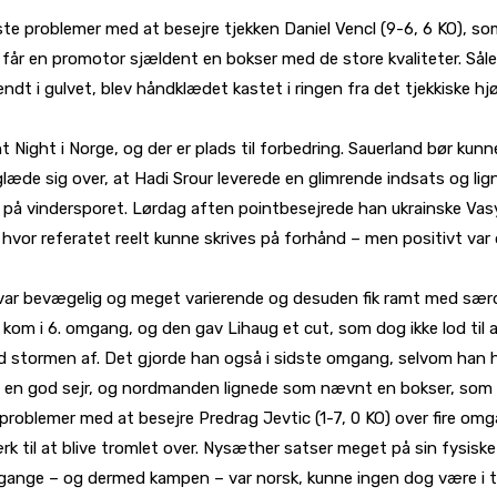
te problemer med at besejre tjekken Daniel Vencl (9-6, 6 KO), so
får en promotor sjældent en bokser med de store kvaliteter. Såled
endt i gulvet, blev håndklædet kastet i ringen fra det tjekkiske
t Night i Norge, og der er plads til forbedring. Sauerland bør k
æde sig over, at Hadi Srour leverede en glimrende indsats og lig
ge på vindersporet. Lørdag aften pointbesejrede han ukrainske Vas
hvor referatet reelt kunne skrives på forhånd – men positivt var 
e var bevægelig og meget varierende og desuden fik ramt med særd
lle kom i 6. omgang, og den gav Lihaug et cut, som dog ikke lod t
 stormen af. Det gjorde han også i sidste omgang, selvom han her
 en god sejr, og nordmanden lignede som nævnt en bokser, som er
roblemer med at besejre Predrag Jevtic (1-7, 0 KO) over fire omg
k til at blive tromlet over. Nysæther satser meget på sin fysiske
 omgange – og dermed kampen – var norsk, kunne ingen dog være i t