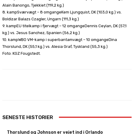
Alain Banongo, Tjekkiet (119,2 kg.)
8. kampSværvægt – 8 omgangeKem Ljungquist, DK (103,0 kg.) vs.
Boldizar Balazs Czagler, Ungarn (111,3 kg.)
9. kampEU titelkamp i fjervægt – 12 omgangeDennis Ceylan, DK (57,1
kg.) vs. Jesus Sanchez, Spanien (56,2 kg.)
10. kampWBO VM-kamp i superbantamvægt – 10 omgangeDina
Thorslund, DK (55,1 kg.) vs. Alesia Graf, Tyskland (55,3 kg.)
Foto: KGZ Fougstedt.
Facebook
X
Pinterest
WhatsApp
SENESTE HISTORIER
Thorslund og Johnson er vejet ind i Orlando