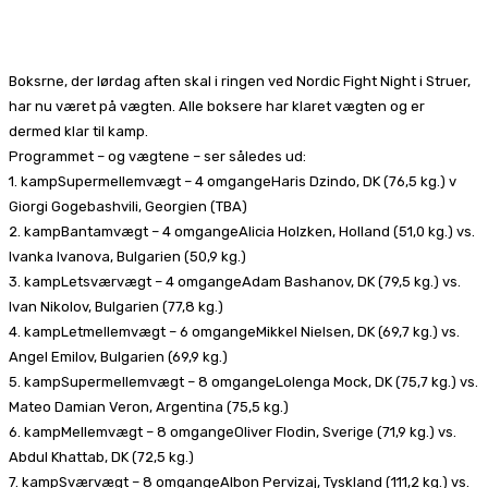
Facebook
X
Pinterest
WhatsApp
Boksrne, der lørdag aften skal i ringen ved Nordic Fight Night i Struer,
har nu været på vægten. Alle boksere har klaret vægten og er
dermed klar til kamp.
Programmet – og vægtene – ser således ud:
1. kampSupermellemvægt – 4 omgangeHaris Dzindo, DK (76,5 kg.) v
Giorgi Gogebashvili, Georgien (TBA)
2. kampBantamvægt – 4 omgangeAlicia Holzken, Holland (51,0 kg.) vs.
Ivanka Ivanova, Bulgarien (50,9 kg.)
3. kampLetsværvægt – 4 omgangeAdam Bashanov, DK (79,5 kg.) vs.
Ivan Nikolov, Bulgarien (77,8 kg.)
4. kampLetmellemvægt – 6 omgangeMikkel Nielsen, DK (69,7 kg.) vs.
Angel Emilov, Bulgarien (69,9 kg.)
5. kampSupermellemvægt – 8 omgangeLolenga Mock, DK (75,7 kg.) vs.
Mateo Damian Veron, Argentina (75,5 kg.)
6. kampMellemvægt – 8 omgangeOliver Flodin, Sverige (71,9 kg.) vs.
Abdul Khattab, DK (72,5 kg.)
7. kampSværvægt – 8 omgangeAlbon Pervizaj, Tyskland (111,2 kg.) vs.